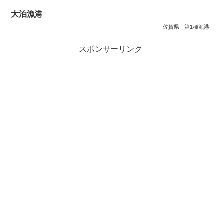
大泊漁港
佐賀県
第1種漁港
スポンサーリンク