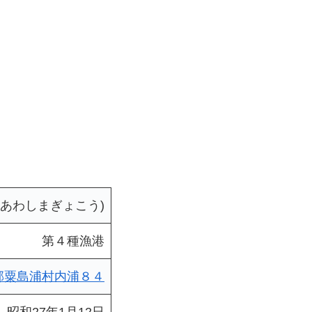
(あわしまぎょこう)
第４種漁港
岩船郡粟島浦村内浦８４