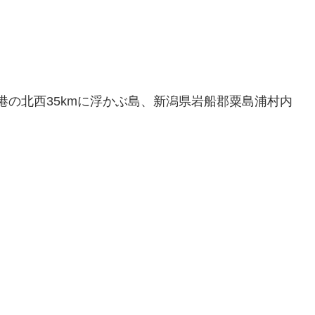
港の北西35kmに浮かぶ島、新潟県岩船郡粟島浦村内