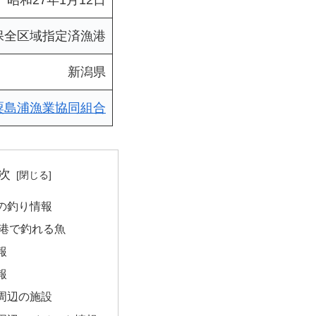
昭和27年1月12日
保全区域指定済漁港
新潟県
粟島浦漁業協同組合
次
の釣り情報
港で釣れる魚
報
報
周辺の施設