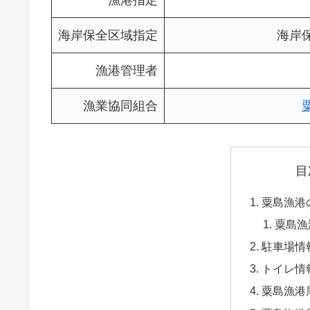
漁港指定
海岸保全区域指定
海岸
漁港管理者
漁業協同組合
目
粟島漁港
粟島漁
駐車場情
トイレ情
粟島漁港