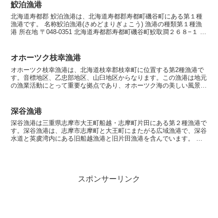
鮫泊漁港
北海道寿都郡 鮫泊漁港は、北海道寿都郡寿都町磯谷町にある第１種
漁港です。 名称鮫泊漁港(さめどまりぎょこう) 漁港の種類第１種漁
港 所在地 〒048-0351 北海道寿都郡寿都町磯谷町鮫取澗２６８−１ 漁
港指定昭和29年7月12日 海岸保全...
オホーツク枝幸漁港
オホーツク枝幸漁港は、北海道枝幸郡枝幸町に位置する第2種漁港で
す。音標地区、乙忠部地区、山臼地区からなります。この漁港は地元
の漁業活動にとって重要な拠点であり、オホーツク海の美しい風景と
共に、豊かな漁獲が期待されるエリアとなっています。漁港...
深谷漁港
深谷漁港は三重県志摩市大王町船越・志摩町片田にある第２種漁港で
す。深谷漁港は、志摩市志摩町と大王町にまたがる広域漁港で、深谷
水道と英虞湾内にある旧船越漁港と旧片田漁港を含んでいます。 名
称 深谷漁港(ふかやぎょこう) 漁港の種類第２種漁港 ...
スポンサーリンク