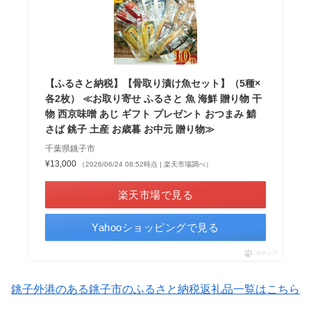
【ふるさと納税】【骨取り漬け魚セット】（5種×
各2枚） ≪お取り寄せ ふるさと 魚 海鮮 贈り物 干
物 西京味噌 あじ ギフト プレゼント おつまみ 鯖
さば 銚子 土産 お歳暮 お中元 贈り物≫
千葉県銚子市
¥13,000
（2026/06/24 08:52時点 | 楽天市場調べ）
楽天市場で見る
Yahooショッピングで見る
ポチップ
銚子外港のある銚子市のふるさと納税返礼品一覧はこちら