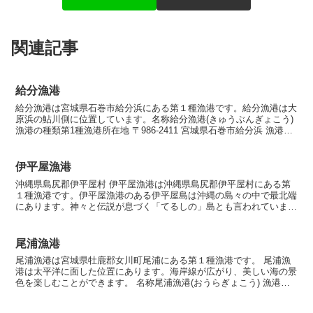
関連記事
給分漁港
給分漁港は宮城県石巻市給分浜にある第１種漁港です。給分漁港は大
原浜の鮎川側に位置しています。名称給分漁港(きゅうぶんぎょこう)
漁港の種類第1種漁港所在地 〒986-2411 宮城県石巻市給分浜 漁港指
定昭和27年11月24日海岸保全区域指定...
伊平屋漁港
沖縄県島尻郡伊平屋村 伊平屋漁港は沖縄県島尻郡伊平屋村にある第
１種漁港です。伊平屋漁港のある伊平屋島は沖縄の島々の中で最北端
にあります。神々と伝説が息づく「てるしの」島とも言われていま
す。伊平屋島へは沖縄本島北部の今帰仁村運天港からフェリー...
尾浦漁港
尾浦漁港は宮城県牡鹿郡女川町尾浦にある第１種漁港です。 尾浦漁
港は太平洋に面した位置にあります。海岸線が広がり、美しい海の景
色を楽しむことができます。 名称尾浦漁港(おうらぎょこう) 漁港の
種類第1種漁港 所在地 〒986-2202 宮城県...