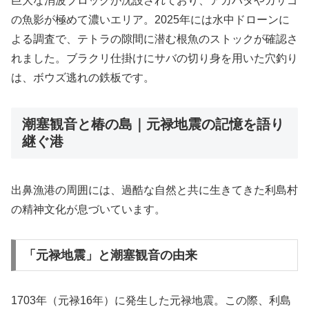
巨大な消波ブロックが沈設されており、アカハタやカサゴ
の魚影が極めて濃いエリア。2025年には水中ドローンに
よる調査で、テトラの隙間に潜む根魚のストックが確認さ
れました。ブラクリ仕掛けにサバの切り身を用いた穴釣り
は、ボウズ逃れの鉄板です。
潮塞観音と椿の島｜元禄地震の記憶を語り
継ぐ港
出鼻漁港の周囲には、過酷な自然と共に生きてきた利島村
の精神文化が息づいています。
「元禄地震」と潮塞観音の由来
1703年（元禄16年）に発生した元禄地震。この際、利島