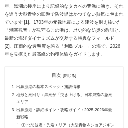
年、黒潮の接岸により記録的なタカベの豊漁に沸き、それ
を追う大型青物の回遊で防波堤はかつてない熱気に包まれ
ています [1]。1703年の元禄地震による津波を耐え抜いた
「潮塞観音」が見守るこの港は、歴史的な防災の教訓と、
最新の海洋ダイナミズムが交差する特異なフィールド
[2]。圧倒的な透明度を誇る「利島ブルー」の海で、2026
年を見据えた最高峰の釣獲体験をガイドします。
目次
出鼻漁港の基本スペック・施設情報
地形と潮回り：黒潮が「突き上げる」日本屈指の急潮
エリア
出鼻漁港・詳細ポイント攻略ガイド：2025-2026年最
新戦略
① 北防波堤・先端エリア（大型青物＆ショアジギン