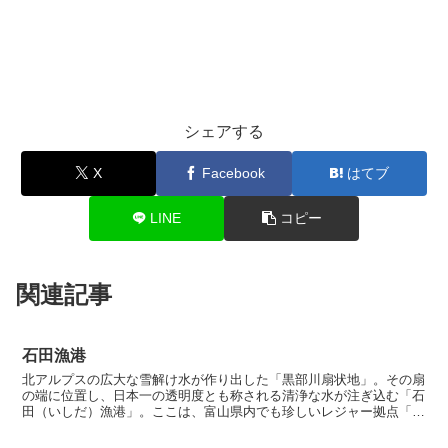
シェアする
X
Facebook
はてブ
LINE
コピー
関連記事
石田漁港
北アルプスの広大な雪解け水が作り出した「黒部川扇状地」。その扇
の端に位置し、日本一の透明度とも称される清浄な水が注ぎ込む「石
田（いしだ）漁港」。ここは、富山県内でも珍しいレジャー拠点「石
田フィッシャリーナ」を併設し、初心者からベテランまでが...