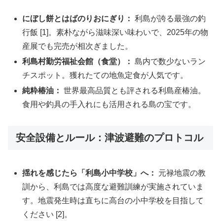
にぼし餅とはばのりおにぎり：
利島が誇る最強の釣
行飯 [1]。素朴ながら滋味深い味わいで、2025年の物
産展でも完売が相次ぎました。
利島村勤労福祉会館（食堂）：
島内で数少ないラン
チスポット。獲れたての地魚定食が人気です。
純粋椿油：
世界最高品質とも評される利島産椿油。
食用や釣具の手入れにも活用される島の宝です。
安全設備とルール：津波避難のプロトコル
揺れを感じたら「利島小中学校」へ：
元禄地震の教
訓から、利島では高度な避難訓練が実施されていま
す。地震発生時は直ちに高台の小中学校を目指して
ください [2]。