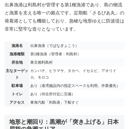
出鼻漁港は利島村が管理する第1種漁港であり、島の物流
と漁業を支える唯一の拠点です。定期船「さるびあ丸」の
発着港としても機能しており、急峻な地形ゆえに防波堤は
非常に堅牢な造りとなっています。
漁港名
出鼻漁港（でばなぎょこう）
漁港種類
第1種漁港（管理者：利島村）
所在地
東京都利島村
主なターゲッ
カンパチ、ヒラマサ、タカベ、イセエビ、アオリイ
ト
カ、モロコ
駐車場
あり（港湾施設内の指定スペースを利用。作業優先）
トイレ
あり（待合所付近に完備）
アクセス
東海汽船「利島港」下船すぐ
地形と潮回り：黒潮が「突き上げる」日本
屈指の急潮エリア