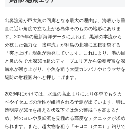
出鼻漁港が巨大魚の回廊となる最大の理由は、海底から垂
直に近い角度で立ち上がる島体そのものの地形にありま
す。2025年の最新海洋データによれば、黒潮の本流から
分枝した強力な「接岸流」が利島の北端に直接衝突する
「突き上げ」現象が頻発しています。これにより、港の目
と鼻の先で水深30m超のディープエリアから栄養豊富な深
層水が湧き上がり、小魚を狙う大型カンパチやヒラマサを
堤防の射程圏内へと押し上げます。
2026年にかけては、水温の高止まりにより冬季でもタカ
ベやイセエビの活性が維持される予測が出ています。特に
透明度が30mを超える状況下では魚の警戒心も高まるた
め、潮のヨレや反転流を見極める高度なテクニックが求め
られます。また、超大物を狙う「モロコ（クエ）」釣りで