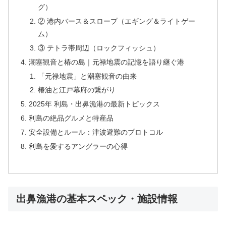
グ）
② 港内バース＆スロープ（エギング＆ライトゲー
ム）
③ テトラ帯周辺（ロックフィッシュ）
潮塞観音と椿の島｜元禄地震の記憶を語り継ぐ港
「元禄地震」と潮塞観音の由来
椿油と江戸幕府の繋がり
2025年 利島・出鼻漁港の最新トピックス
利島の絶品グルメと特産品
安全設備とルール：津波避難のプロトコル
利島を愛するアングラーの心得
出鼻漁港の基本スペック・施設情報