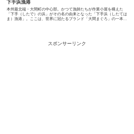
下手浜漁港
本州最北端・大間町の中心部。かつて漁師たちが作業小屋を構えた
「下手（したで）の浜」がその名の由来となった「下手浜（したては
ま）漁港」。ここは、世界に冠たるブランド「大間まぐろ」の一本釣
り漁船が帰港する「マグロの聖地」のもう一つの顔であり、大...
スポンサーリンク