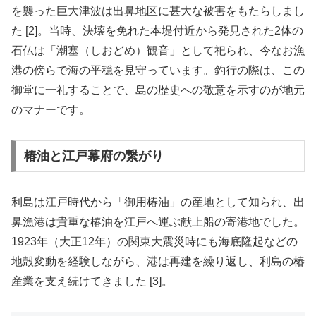
を襲った巨大津波は出鼻地区に甚大な被害をもたらしまし
た [2]。当時、決壊を免れた本堤付近から発見された2体の
石仏は「潮塞（しおどめ）観音」として祀られ、今なお漁
港の傍らで海の平穏を見守っています。釣行の際は、この
御堂に一礼することで、島の歴史への敬意を示すのが地元
のマナーです。
椿油と江戸幕府の繋がり
利島は江戸時代から「御用椿油」の産地として知られ、出
鼻漁港は貴重な椿油を江戸へ運ぶ献上船の寄港地でした。
1923年（大正12年）の関東大震災時にも海底隆起などの
地殻変動を経験しながら、港は再建を繰り返し、利島の椿
産業を支え続けてきました [3]。