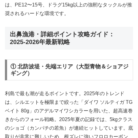
は、PE12〜15号、ドラグ15kg以上の強靭なタックルが推
奨されるハードな環境です。
出鼻漁港・詳細ポイント攻略ガイド：
2025-2026年最新戦略
① 北防波堤・先端エリア（大型青物＆ショアジ
ギング）
利島で最も潮が走るポイントです。2025年のトレンド
は、シルエットを極限まで絞った「ダイワ ソルティガ TG
ベイト 80g」のアデルマイワシカラーを用いた、超高速巻
きからのフォール戦略。2025年夏の記録では、5kgクラス
のショゴ（カンパチの若魚）が連続ヒットしています。底
取りが非常に難しいため、根ズレに強いフロロカーボン