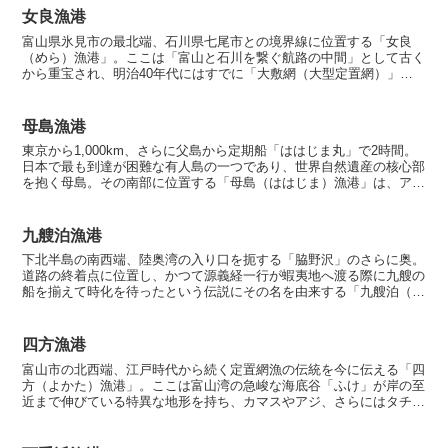
女良漁港
富山県氷見市の最北端、石川県七尾市との境界線に位置する「女良
（めら）漁港」。ここは「富山と石川を繋ぐ航路の中間」として古く
から重宝され、明治40年代にはすでに「大敷網（大型定置網）」で
沸き立った伝統ある漁師町です。釣り人にとっては、人の入り...
母島漁港
東京から1,000km、さらに父島から定期船「ははじま丸」で2時間。
日本で最も到達が困難な有人島の一つであり、世界自然遺産の核心部
を抱く母島。その南部に位置する「母島（ははじま）漁港」は、アン
グラーにとっての「最終到達点」にして、国内最強の...
九艘泊漁港
下北半島の南西端、陸奥湾の入り口を扼する「脇野沢」のさらに奥。
道路の終着点に位置し、かつて源義経一行が蝦夷地へ渡る際に九艘の
船を揃えて時化を待ったという伝説にその名を由来する「九艘泊（く
そうどまり）漁港」。ここは、日本一の北限に棲むニホンザ...
四方漁港
富山市の北西端、江戸時代から続く定置網漁の伝統を今に伝える「四
方（よかた）漁港」。ここは富山湾の急峻な海底谷「ふけ」が岸の至
近まで伸びている特異な地形を持ち、カマスやアジ、さらにはタチウ
オやフクラギといった回遊魚が爆発的に接岸する、富山エリ...