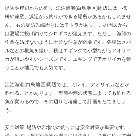
堤防や岸辺からの釣り: 江泊漁港(白鳥地区)周辺には、桟
橋や岸壁、浜辺から釣りができる場所があるかもしれませ
ん。 右の堤防先端周りにはテトラがあり、この周辺から
は夏場に投げ釣りでシロギスが狙えます。ただし、漁師の
作業を妨げないように十分な注意が必要です。冬場はメバ
ルなどの根魚を狙い、秋はエギングで小型ながらアオリイ
カが狙いやすいシーズンです。エギングでアオリイカを狙
うことが地元でも人気です。
江泊漁港(白鳥地区)周辺では、カレイ、アオリイカなどが
釣れることがあります。季節や潮の状態によっても釣れる
魚が変わるので、その辺りも考慮して計画をたてましょ
う。
安全対策: 堤防や岩場での釣りには安全対策が重要です。
滑りやすい場所や危険な場所には注意し、必要に応じて安