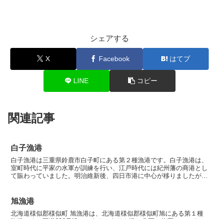
シェアする
X
Facebook
はてブ
LINE
コピー
関連記事
白子漁港
白子漁港は三重県鈴鹿市白子町にある第２種漁港です。白子漁港は、
室町時代に平家の水軍が訓練を行い、江戸時代には紀州藩の商港とし
て賑わっていました。明治維新後、四日市港に中心が移りましたが、
明治22年に町長が港を改修し、現在の基礎が築かれました...
旭漁港
北海道様似郡様似町 旭漁港は、北海道様似郡様似町旭にある第１種