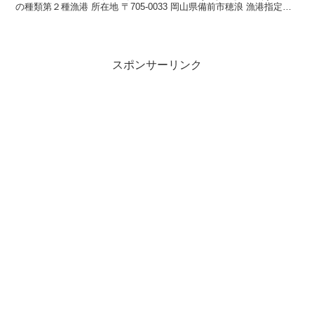
の種類第２種漁港 所在地 〒705-0033 岡山県備前市穂浪 漁港指定昭
和27年7月29日 海岸保全区域指定...
スポンサーリンク