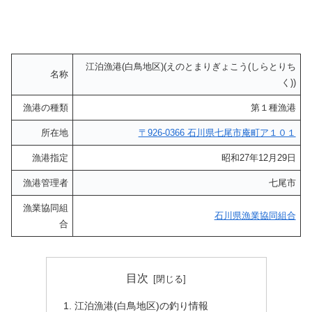
江泊漁港(白鳥地区)(えのとまりぎょこう(しらとりち
名称
く))
漁港の種類
第１種漁港
所在地
〒926-0366 石川県七尾市庵町ア１０１
漁港指定
昭和27年12月29日
漁港管理者
七尾市
漁業協同組
石川県漁業協同組合
合
目次
江泊漁港(白鳥地区)の釣り情報