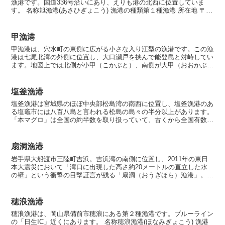
漁港です。国道336号沿いにあり、えりも港の北西に位置していま
す。 名称旭漁港(あさひぎょこう) 漁港の種類第１種漁港 所在地 〒
058-0001 北海道様似郡様似町旭 漁港指定...
甲漁港
甲漁港は、穴水町の東側に広がる小さな入り江型の漁港です。この漁
港は七尾北湾の外側に位置し、大口瀬戸を挟んで能登島と対峙してい
ます。地図上では北側が小甲（こかぶと）、南側が大甲（おおかぶ
と）と呼ばれています。特に大甲には「円山（まるやま）」と...
塩釜漁港
塩釜漁港は宮城県のほぼ中央部松島湾の南西に位置し、塩釜漁港のあ
る塩竈市には八百八島と言われる松島の島々の半分以上があります。
「本マグロ」は全国の約半数を取り扱っていて、古くから全国有数の
漁港として発展してきました。また、塩釜漁港はくろまぐろ...
扇洞漁港
岩手県大船渡市三陸町吉浜。吉浜湾の南側に位置し、2011年の東日
本大震災において「湾口に出現した高さ約20メートルの直立した水
の壁」という衝撃の目撃証言が残る「扇洞（おうぎほら）漁港」。こ
こは「奇跡の集落・吉浜」を構成する一角であり、かつて...
穂浪漁港
穂浪漁港は、岡山県備前市穂浪にある第２種漁港です。ブルーライン
の「日生IC」近くにあります。 名称穂浪漁港(ほなみぎょこう) 漁港