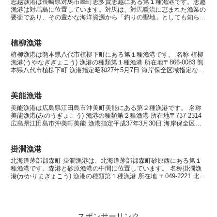
志越漁港は長崎県対馬市峰町志多賀志越にある第１種漁港です。志越
漁港は対馬島に位置しています。対馬は、対馬暖流に恵まれた漁業の
要衝であり、その豊かな海洋資源から「釣りの聖地」としても知られ
ています。この地域には多様な魚種が生息しており、全国か...
植柳漁港
植柳漁港は熊本県八代市植柳下町にある第１種漁港です。 名称 植柳
漁港(うやなぎぎょこう) 漁港の種類第１種漁港 所在地〒866-0083 熊
本県八代市植柳下町 漁港指定昭和27年5月7日 海岸保全区域指定なし
漁港管理者八代市 漁業協同組合...
美能漁港
美能漁港は広島県江田島市沖美町美能にある第２種漁港です。 名称
美能漁港(みのうぎょこう) 漁港の種類第２種漁港 所在地〒737-2314
広島県江田島市沖美町美能 漁港指定平成37年3月30日 海岸保全区域
指定海岸保全区域指定済漁港 漁港...
掛澗漁港
北海道茅部郡森町 掛澗漁港は、北海道茅部郡森町砂原西にある第１
種漁港です。森港と砂原漁港の中間に位置しています。 名称掛澗漁
港(かかりまぎょこう) 漁港の種類第１種漁港 所在地 〒049-2221 北海
道茅部郡森町砂原西 漁港指定昭和48年...
スポンサーリンク