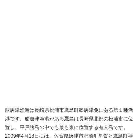
船唐津漁港は長崎県松浦市鷹島町舩唐津免にある第１種漁
港です。船唐津漁港がある鷹島は長崎県北部の松浦市に位
置し、平戸諸島の中でも最も東に位置する有人島です。
2009年4月18日には、佐賀県唐津市肥前町星賀と鷹島町神