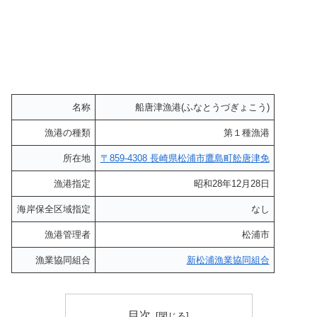
名称
船唐津漁港(ふなとうづぎょこう)
漁港の種類
第１種漁港
所在地
〒859-4308 長崎県松浦市鷹島町舩唐津免
漁港指定
昭和28年12月28日
海岸保全区域指定
なし
漁港管理者
松浦市
漁業協同組合
新松浦漁業協同組合
目次