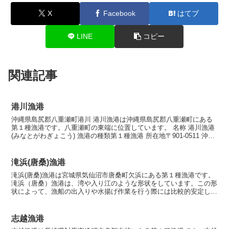
X
Facebook
はてブ
LINE
コピー
関連記事
港川漁港
沖縄県島尻郡八重瀬町港川 港川漁港は沖縄県島尻郡八重瀬町にある
第１種漁港です。八重瀬町の東端に位置しています。 名称 港川漁港
(みなとがわぎょこう) 漁港の種類第１種漁港 所在地〒901-0511 沖縄
県島尻郡八重瀬町港川 漁港指定昭和43...
滝浜(唐桑)漁港
滝浜(唐桑)漁港は宮城県気仙沼市唐桑町欠浜にある第１種漁港です。
滝浜（唐桑）漁港は、湾や入り江のような形状をしています。この形
状によって、漁船の出入りや水揚げ作業を行う際には比較的安定した
水域を利用することができます。 滝浜（唐桑）漁港周...
志越漁港