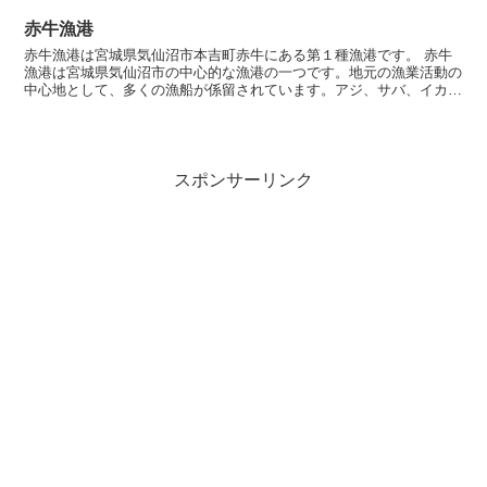
赤牛漁港
赤牛漁港は宮城県気仙沼市本吉町赤牛にある第１種漁港です。 赤牛
漁港は宮城県気仙沼市の中心的な漁港の一つです。地元の漁業活動の
中心地として、多くの漁船が係留されています。アジ、サバ、イカ、
カツオ、ヒラメなどさまざまな魚介類の漁獲が行われていま...
スポンサーリンク