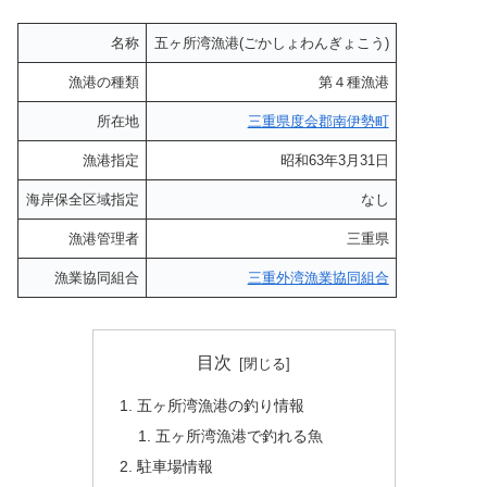
名称
五ヶ所湾漁港(ごかしょわんぎょこう)
漁港の種類
第４種漁港
所在地
三重県度会郡南伊勢町
漁港指定
昭和63年3月31日
海岸保全区域指定
なし
漁港管理者
三重県
漁業協同組合
三重外湾漁業協同組合
目次
五ヶ所湾漁港の釣り情報
五ヶ所湾漁港で釣れる魚
駐車場情報