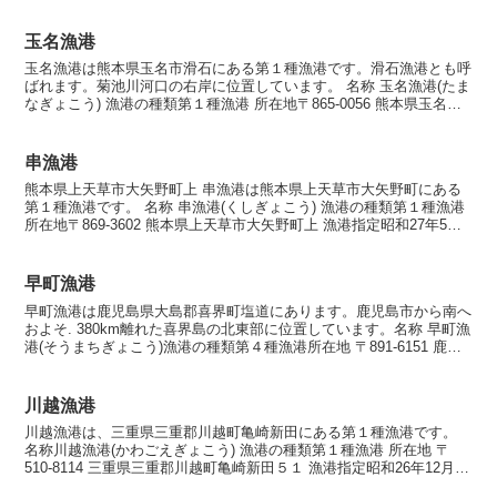
896-1201 鹿児島県薩摩川内市上甑町中甑 漁...
玉名漁港
玉名漁港は熊本県玉名市滑石にある第１種漁港です。滑石漁港とも呼
ばれます。菊池川河口の右岸に位置しています。 名称 玉名漁港(たま
なぎょこう) 漁港の種類第１種漁港 所在地〒865-0056 熊本県玉名市
滑石 漁港指定平成27年5月7日 海岸...
串漁港
熊本県上天草市大矢野町上 串漁港は熊本県上天草市大矢野町にある
第１種漁港です。 名称 串漁港(くしぎょこう) 漁港の種類第１種漁港
所在地〒869-3602 熊本県上天草市大矢野町上 漁港指定昭和27年5月7
日 海岸保全区域指定海岸保全区域...
早町漁港
早町漁港は鹿児島県大島郡喜界町塩道にあります。鹿児島市から南へ
およそ. 380km離れた喜界島の北東部に位置しています。名称 早町漁
港(そうまちぎょこう)漁港の種類第４種漁港所在地 〒891-6151 鹿児
島県大島郡喜界町塩道 漁港指定昭和...
川越漁港
川越漁港は、三重県三重郡川越町亀崎新田にある第１種漁港です。
名称川越漁港(かわごえぎょこう) 漁港の種類第１種漁港 所在地 〒
510-8114 三重県三重郡川越町亀崎新田５１ 漁港指定昭和26年12月13
日 海岸保全区域指定海岸保全区域指...