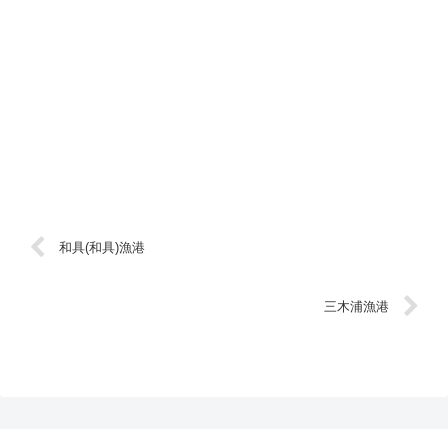
和具(和具)漁港
三木浦漁港