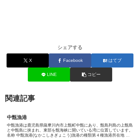
シェアする
X
Facebook
はてブ
LINE
コピー
関連記事
中甑漁港
中甑漁港は鹿児島県薩摩川内市上甑町中甑にあり、甑島列島の上甑島
と中甑島に挟まれ、東部を甑海峡に開いている湾に位置しています。
名称 中甑漁港(なかこしきぎょこう)漁港の種類第４種漁港所在地 〒