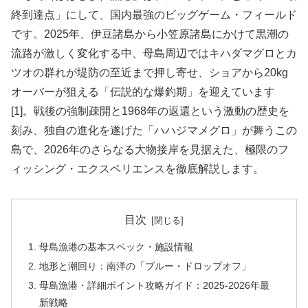
終到達点」にして、国内最強のビッグゲーム・フィールド
です。2025年、伊豆諸島から小笠原諸島にかけて黒潮の
流路が激しく変化する中、母島周辺ではキハダマグロとカ
ツオの群れが堤防の至近まで押し寄せ、ショアから20kg
オーバーが狙える「伝説的な爆釣期」を迎えています
[1]。戦後の強制疎開と1968年の返還という激動の歴史を
刻み、独自の進化を遂げた「ハハジマメグロ」が舞うこの
島で、2026年のさらなる大物接岸を見据えた、極限のフ
ィッシング・エクスペリエンスを徹底解説します。
目次
母島漁港の基本スペック・施設情報
地形と潮回り：南洋の「ブルー・ドロップオフ」
母島漁港・詳細ポイント攻略ガイド：2025-2026年最
新戦略