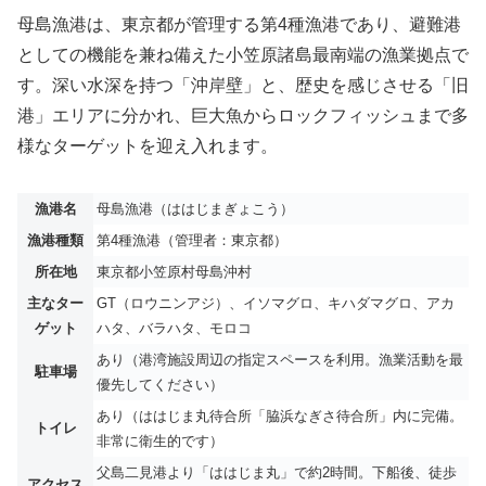
母島漁港は、東京都が管理する第4種漁港であり、避難港
としての機能を兼ね備えた小笠原諸島最南端の漁業拠点で
す。深い水深を持つ「沖岸壁」と、歴史を感じさせる「旧
港」エリアに分かれ、巨大魚からロックフィッシュまで多
様なターゲットを迎え入れます。
漁港名
母島漁港（ははじまぎょこう）
漁港種類
第4種漁港（管理者：東京都）
所在地
東京都小笠原村母島沖村
主なター
GT（ロウニンアジ）、イソマグロ、キハダマグロ、アカ
ゲット
ハタ、バラハタ、モロコ
あり（港湾施設周辺の指定スペースを利用。漁業活動を最
駐車場
優先してください）
あり（ははじま丸待合所「脇浜なぎさ待合所」内に完備。
トイレ
非常に衛生的です）
父島二見港より「ははじま丸」で約2時間。下船後、徒歩
アクセス