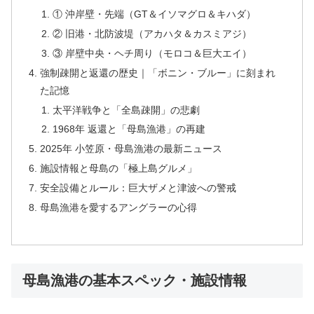
① 沖岸壁・先端（GT＆イソマグロ＆キハダ）
② 旧港・北防波堤（アカハタ＆カスミアジ）
③ 岸壁中央・ヘチ周り（モロコ＆巨大エイ）
強制疎開と返還の歴史｜「ボニン・ブルー」に刻まれ
た記憶
太平洋戦争と「全島疎開」の悲劇
1968年 返還と「母島漁港」の再建
2025年 小笠原・母島漁港の最新ニュース
施設情報と母島の「極上島グルメ」
安全設備とルール：巨大ザメと津波への警戒
母島漁港を愛するアングラーの心得
母島漁港の基本スペック・施設情報