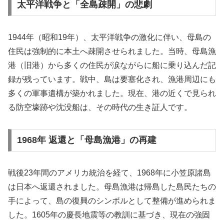
太平洋戦争と「全島疎開」の悲劇
1944年（昭和19年）、太平洋戦争の激化に伴い、母島の
住民は強制的に本土へ疎開させられました。当時、母島漁
港（旧港）から多くの住民が涙ながらに船に乗り込んだ記
録が残っています。戦中、島は要塞化され、漁港周辺にも
多くの軍事遺構が築かれました。現在、港の近くで見られ
る防空壕跡や沈没船は、その時代の生き証人です。
1968年 返還と「母島漁港」の再建
戦後23年間のアメリカ統治を経て、1968年に小笠原諸島
は日本へ返還されました。母島漁港は帰島した島民たちの
手によって、島の復興のシンボルとして整備が進められま
した。1605年の慶長地震等の教訓に基づき、現在の強固