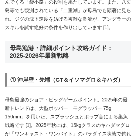
んでくる「袋小路」の役割を果たしています。また、八丈
島等でも観測されている「二重潮」が母島でも顕著に見ら
れ、ジグの沈下速度を妨げる複雑な潮流が、アングラーの
スキルを試す絶好の条件を作り出しています [1]。
母島漁港・詳細ポイント攻略ガイド：
2025-2026年最新戦略
① 沖岸壁・先端（GT＆イソマグロ＆キハダ）
母島最強のショア・ビッグゲームポイント。2025年の最
新トレンドは、大型ポッパー「モグラッパー 75g
150mm」を用いた、スプラッシュとポップ音による集魚
戦略です [1]。2025年秋には、15kgクラスのキハダマグロ
が「ワンキャスト・ワンバイト」のパラダイス状態で釣れ