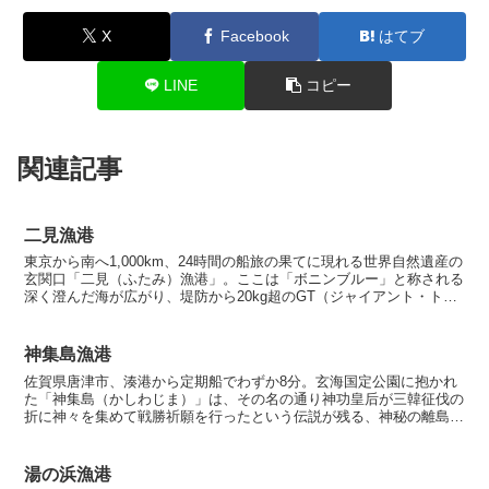
X
Facebook
はてブ
LINE
コピー
関連記事
二見漁港
東京から南へ1,000km、24時間の船旅の果てに現れる世界自然遺産の
玄関口「二見（ふたみ）漁港」。ここは「ボニンブルー」と称される
深く澄んだ海が広がり、堤防から20kg超のGT（ジャイアント・トレ
バリー）やイソマグロが狙える、アングラーに...
神集島漁港
佐賀県唐津市、湊港から定期船でわずか8分。玄海国定公園に抱かれ
た「神集島（かしわじま）」は、その名の通り神功皇后が三韓征伐の
折に神々を集めて戦勝祈願を行ったという伝説が残る、神秘の離島で
す。島全体が「勾玉型」の地形をしており、天然の入り江が...
湯の浜漁港