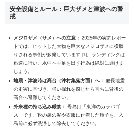
安全設備とルール：巨大ザメと津波への警
戒
メジロザメ（サメ）への注意：
2025年の実釣レポー
トでは、ヒットした大物を巨大なメジロザメに横取
りされる事例が多発しています [1]。ランディングは
迅速に行い、水中へ手足を出す行為は絶対に避けま
しょう。
地震・津波時は高台（沖村集落方面）へ：
慶長地震
の史実に基づき、強い揺れを感じたら直ちに背後の
高台へ避難してください。
外来種の持ち込み厳禁：
母島は「東洋のガラパゴ
ス」です。靴の裏の泥や衣服に付着した種子を、入
島前に必ず洗浄して除去してください。