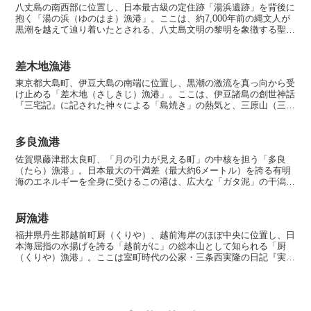
八丈島の南西部に位置し、日本最古級の定住跡「湯浜遺跡」を背後に
抱く「湯の浜（ゆのはま）漁港」。ここは、約7,000年前の縄文人が
黒潮を越えて辿り着いたとされる、八丈島文明の黎明を象徴する聖地
です。2025年、黒潮の流路が八丈島の至近を通過す...
差木地漁港
東京都大島町、伊豆大島の南端に位置し、黒潮の激流を真っ向から受
け止める「差木地（さしきじ）漁港」。ここは、伊豆諸島の創世神話
『三宅記』に記された神々による「島焼き」の熱気と、三原山（三原
大明神）を遠くから仰ぎ見る「遥拝」の歴史が交差する、野...
多良漁港
佐賀県藤津郡太良町、「月の引力が見える町」の中核を担う「多良
（たら）漁港」。日本最大の干満差（最大約6メートル）を誇る有明
海のエネルギーを全身に受けるこの港は、広大な「ガタ泥」の干潟と
豊かな栄養塩が織りなす「シーバスと竹崎カニの揺りかご」で...
厨漁港
福井県丹生郡越前町厨（くりや）、越前海岸のほぼ中央に位置し、日
本海屈指の水揚げを誇る「越前がに」の総本山として知られる「厨
（くりや）漁港」。ここは室町時代の公家・三条西実隆の日記『実隆
公記』（1511年）にすでに越前蟹の記述が見られる歴史の...