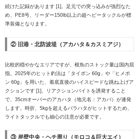
続けた記録があります [1]。足元での突っ込みが強烈なた
め、PE8号、リーダー150lb以上の超ヘビータックルが標
準装備となります。
② 旧港・北防波堤（アカハタ＆カスミアジ）
比較的穏やかなエリアですが、根魚のストック量は国内屈
指。2025年のヒット釣法は「タイポン 60g」や「ヒメポ
ン 60g」を用いた、着底直後のハイスピードな跳ね上げア
クションです [1]。リアクションバイトを誘発すること
で、35cmオーバーのアカハタ（地元名：アカバ）が連発
します。時折、5kgを超えるバラハタがヒットするため、
ライトタックルでも細心の注意が必要です。
③ 岸壁中央・ヘチ周り（モロコ＆巨大エイ）