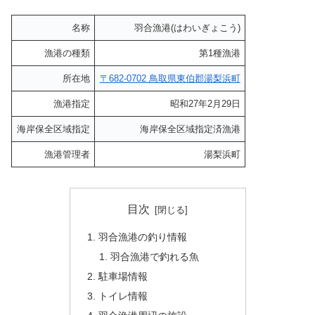
名称
羽合漁港(はわいぎょこう)
漁港の種類
第1種漁港
所在地
〒682-0702 鳥取県東伯郡湯梨浜町
漁港指定
昭和27年2月29日
海岸保全区域指定
海岸保全区域指定済漁港
漁港管理者
湯梨浜町
目次
羽合漁港の釣り情報
羽合漁港で釣れる魚
駐車場情報
トイレ情報