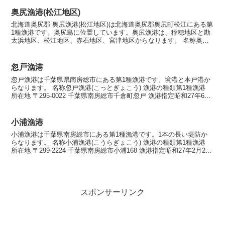
奥尻漁港(松江地区)
北海道奥尻郡 奥尻漁港(松江地区)は北海道奥尻郡奥尻町松江にある第
1種漁港です。奥尻島に位置しています。奥尻漁港は、稲穂地区と勘
太浜地区、松江地区、赤石地区、宮津地区からなります。 名称奥尻
漁港(松江地区)（おくしりぎょこう(まつえちく)）...
忽戸漁港
忽戸漁港は千葉県県南房総市にある第1種漁港です。境港と本戸港か
らなります。 名称忽戸漁港(こっとぎょこう) 漁港の種類第1種漁港
所在地 〒295-0022 千葉県南房総市千倉町忽戸 漁港指定昭和27年6月
23日 漁港管理者南房総市 漁業協...
小浦漁港
小浦漁港は千葉県南房総市にある第1種漁港です。1本の長い堤防か
らなります。 名称小浦漁港(こうらぎょこう) 漁港の種類第1種漁港
所在地 〒299-2224 千葉県南房総市小浦168 漁港指定昭和27年2月29
日 海岸保全区域指定海岸保全区...
スポンサーリンク