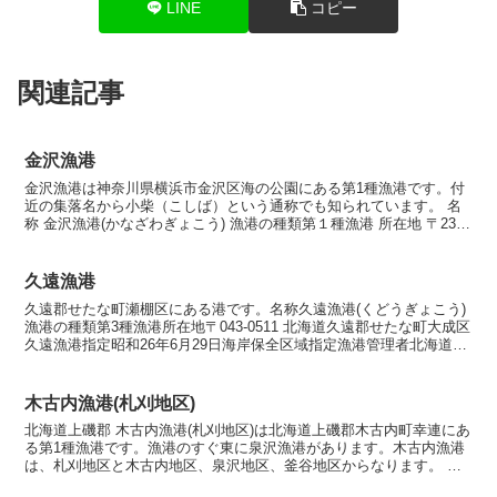
LINE
コピー
関連記事
金沢漁港
金沢漁港は神奈川県横浜市金沢区海の公園にある第1種漁港です。付
近の集落名から小柴（こしば）という通称でも知られています。 名
称 金沢漁港(かなざわぎょこう) 漁港の種類第１種漁港 所在地 〒236-
0013 神奈川県横浜市金沢区海の公園 漁...
久遠漁港
久遠郡せたな町瀬棚区にある港です。名称久遠漁港(くどうぎょこう)
漁港の種類第3種漁港所在地〒043-0511 北海道久遠郡せたな町大成区
久遠漁港指定昭和26年6月29日海岸保全区域指定漁港管理者北海道農
林水産部漁港番号1133013漁業協同...
木古内漁港(札刈地区)
北海道上磯郡 木古内漁港(札刈地区)は北海道上磯郡木古内町幸連にあ
る第1種漁港です。漁港のすぐ東に泉沢漁港があります。木古内漁港
は、札刈地区と木古内地区、泉沢地区、釜谷地区からなります。 名
称木古内漁港(札刈地区)（きこないぎょこう(さつか...