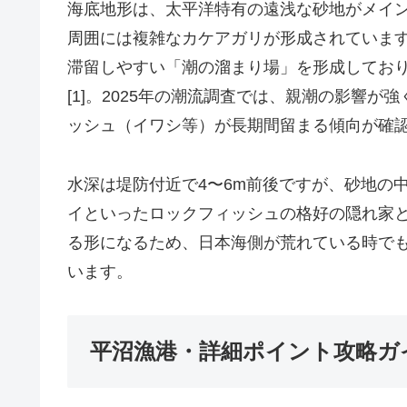
海底地形は、太平洋特有の遠浅な砂地がメイ
周囲には複雑なカケアガリが形成されていま
滞留しやすい「潮の溜まり場」を形成してお
[1]。2025年の潮流調査では、親潮の影響
ッシュ（イワシ等）が長期間留まる傾向が確認さ
水深は堤防付近で4〜6m前後ですが、砂地の
イといったロックフィッシュの格好の隠れ家
る形になるため、日本海側が荒れている時で
います。
平沼漁港・詳細ポイント攻略ガイ