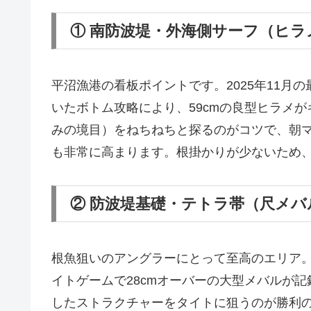
① 南防波堤・外海側サーフ（ヒラ
平沼漁港の看板ポイントです。2025年11月
いたボトム攻略により、59cmの良型ヒラメ
みの境目）をねちねちと探るのがコツで、朝
も非常に高まります。根掛かりが少ないため
② 防波堤基礎・テトラ帯（尺メ
根魚狙いのアングラーにとって至高のエリア。2
イトゲームで28cmオーバーの大型メバルが
したストラクチャーをタイトに狙うのが勝利