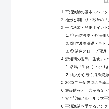
目
平沼漁港の基本スペック
地形と潮回り：砂丘の「
平沼漁港・詳細ポイント攻
① 南防波堤・外海側
② 防波堤基礎・テト
③ 港内スロープ周辺
源頼朝の愛馬「生食」の
名馬「生食（いけづき
縄文から続く海洋資源
2025年 平沼漁港の最
施設情報と「六ヶ所なら
安全設備とルール：太平
平沼漁港を愛するアング