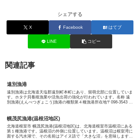
シェアする
X
Facebook
はてブ
LINE
コピー
関連記事
遠別漁港
遠別漁港は北海道天塩郡遠別町本町にあり、留萌北部に位置していま
す。ホタテ貝養殖漁業や活魚出荷の強化が行われています。名称 遠
別漁港(えんべつぎょこう)漁港の種類第４種漁港所在地〒098-3543 北
海道天塩郡遠別町本町漁港指定昭和26年6月...
幌茂尻漁港(温根沼地区)
北海道根室市 幌茂尻漁港(温根沼地区)は、北海道根室市温根沼にある
第１種漁港です。温根沼の外側に位置しています。温根沼は根室湾に
面する汽水湖で、その名前はアイヌ語で「大きな沼」を意味します。