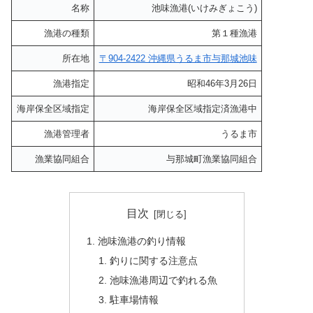
名称
池味漁港(いけみぎょこう)
漁港の種類
第１種漁港
所在地
〒904-2422 沖縄県うるま市与那城池味
漁港指定
昭和46年3月26日
海岸保全区域指定
海岸保全区域指定済漁港中
漁港管理者
うるま市
漁業協同組合
与那城町漁業協同組合
目次
池味漁港の釣り情報
釣りに関する注意点
池味漁港周辺で釣れる魚
駐車場情報