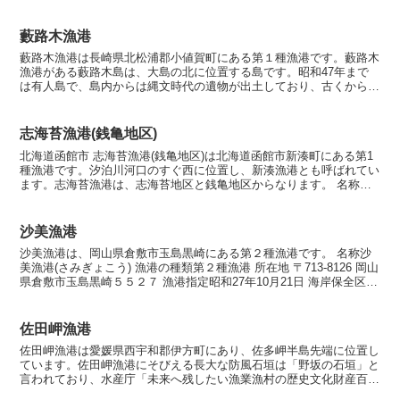
野付風蓮道立自然公園に含まれており、潮干狩りスポッ...
藪路木漁港
藪路木漁港は長崎県北松浦郡小値賀町にある第１種漁港です。藪路木
漁港がある藪路木島は、大島の北に位置する島です。昭和47年まで
は有人島で、島内からは縄文時代の遺物が出土しており、古くから
人々が生活していたことがわかります。江戸時代には流刑地と...
志海苔漁港(銭亀地区)
北海道函館市 志海苔漁港(銭亀地区)は北海道函館市新湊町にある第1
種漁港です。汐泊川河口のすぐ西に位置し、新湊漁港とも呼ばれてい
ます。志海苔漁港は、志海苔地区と銭亀地区からなります。 名称志
海苔漁港(銭亀地区)（しのりぎょこう(ぜにかめちく...
沙美漁港
沙美漁港は、岡山県倉敷市玉島黒崎にある第２種漁港です。 名称沙
美漁港(さみぎょこう) 漁港の種類第２種漁港 所在地 〒713-8126 岡山
県倉敷市玉島黒崎５５２７ 漁港指定昭和27年10月21日 海岸保全区域
指定海岸保全区域指定済漁港 漁...
佐田岬漁港
佐田岬漁港は愛媛県西宇和郡伊方町にあり、佐多岬半島先端に位置し
ています。佐田岬漁港にそびえる長大な防風石垣は「野坂の石垣」と
言われており、水産庁「未来へ残したい漁業漁村の歴史文化財産百
選」に選ばれています。名称 佐田岬漁港(さだみさきぎょこ...