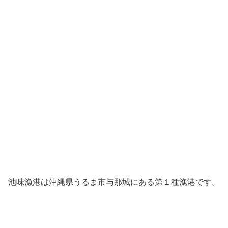
池味漁港は沖縄県うるま市与那城にある第１種漁港です。