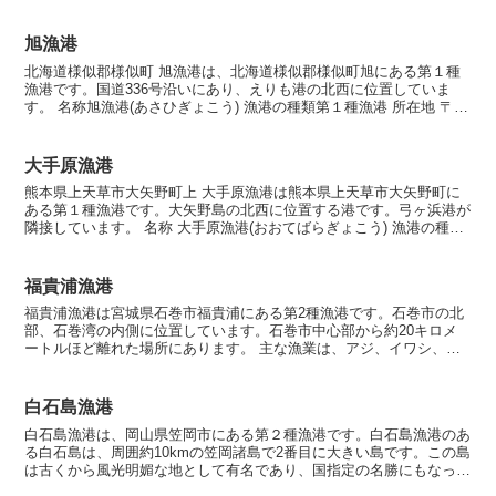
旭漁港
北海道様似郡様似町 旭漁港は、北海道様似郡様似町旭にある第１種
漁港です。国道336号沿いにあり、えりも港の北西に位置していま
す。 名称旭漁港(あさひぎょこう) 漁港の種類第１種漁港 所在地 〒
058-0001 北海道様似郡様似町旭 漁港指定...
大手原漁港
熊本県上天草市大矢野町上 大手原漁港は熊本県上天草市大矢野町に
ある第１種漁港です。大矢野島の北西に位置する港です。弓ヶ浜港が
隣接しています。 名称 大手原漁港(おおてばらぎょこう) 漁港の種類
第１種漁港 所在地〒869-3602 熊本県上天...
福貴浦漁港
福貴浦漁港は宮城県石巻市福貴浦にある第2種漁港です。石巻市の北
部、石巻湾の内側に位置しています。石巻市中心部から約20キロメ
ートルほど離れた場所にあります。 主な漁業は、アジ、イワシ、カ
レイなどの沿岸魚や、タコ、ホタテ、アワビなどの水産物の...
白石島漁港
白石島漁港は、岡山県笠岡市にある第２種漁港です。白石島漁港のあ
る白石島は、周囲約10kmの笠岡諸島で2番目に大きい島です。この島
は古くから風光明媚な地として有名であり、国指定の名勝にもなって
います。美しい自然や景観を楽しむことができる観光ス...