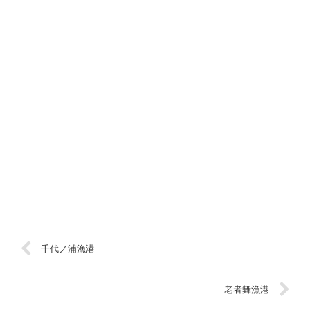
千代ノ浦漁港
老者舞漁港