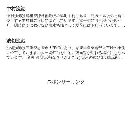
中村漁港
中村漁港は島根県隠岐郡隠岐の島町中村にあり、隠岐・島後の北端に
位置する中村川の河口に位置しています。湾一帯に砂浜地帯が広が
り、隠岐島では数少ない海水浴場として夏季には賑わっています。名
称 中村漁港(なかむらぎょこう)漁港の種類第４種漁港所在...
波切漁港
波切漁港は三重県志摩市大王町にあり、志摩半島東端部大王崎の東側
に位置しています。大王崎灯台を目的に観光客が訪れる場所にもなっ
ています。 名称 波切漁港(なきりぎょこう) 漁港の種類第3種漁港 所
在地〒517-0603 三重県志摩市大王町波切...
スポンサーリンク