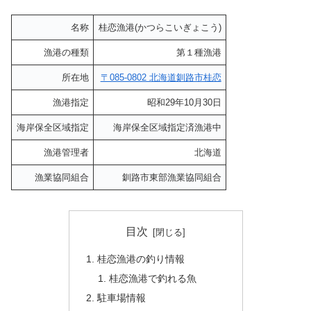
名称
桂恋漁港(かつらこいぎょこう)
漁港の種類
第１種漁港
所在地
〒085-0802 北海道釧路市桂恋
漁港指定
昭和29年10月30日
海岸保全区域指定
海岸保全区域指定済漁港中
漁港管理者
北海道
漁業協同組合
釧路市東部漁業協同組合
目次
桂恋漁港の釣り情報
桂恋漁港で釣れる魚
駐車場情報