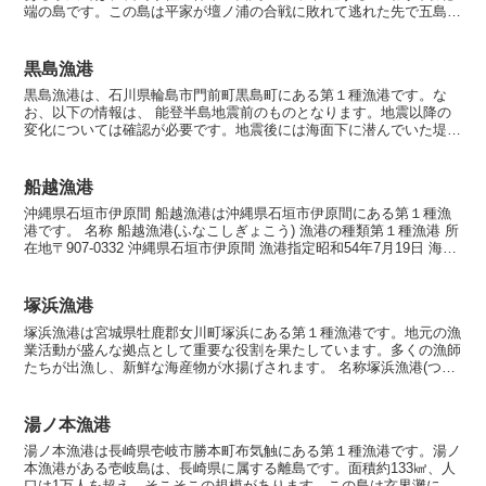
端の島です。この島は平家が壇ノ浦の合戦に敗れて逃れた先で五島氏
を名乗ったことから、五島文化の発祥として長い歴史を誇...
黒島漁港
黒島漁港は、石川県輪島市門前町黒島町にある第１種漁港です。な
お、以下の情報は、 能登半島地震前のものとなります。地震以降の
変化については確認が必要です。地震後には海面下に潜んでいた堤防
の基礎部分とその周辺の岩場が大きく隆起し、被害を受けてい...
船越漁港
沖縄県石垣市伊原間 船越漁港は沖縄県石垣市伊原間にある第１種漁
港です。 名称 船越漁港(ふなこしぎょこう) 漁港の種類第１種漁港 所
在地〒907-0332 沖縄県石垣市伊原間 漁港指定昭和54年7月19日 海岸
保全区域指定海岸保全区域指定済...
塚浜漁港
塚浜漁港は宮城県牡鹿郡女川町塚浜にある第１種漁港です。地元の漁
業活動が盛んな拠点として重要な役割を果たしています。多くの漁師
たちが出漁し、新鮮な海産物が水揚げされます。 名称塚浜漁港(つか
はまぎょこう) 漁港の種類第1種漁港 所在地 〒98...
湯ノ本漁港
湯ノ本漁港は長崎県壱岐市勝本町布気触にある第１種漁港です。湯ノ
本漁港がある壱岐島は、長崎県に属する離島です。面積約133㎢、人
口は1万人を超え、そこそこの規模があります。この島は玄界灘に面