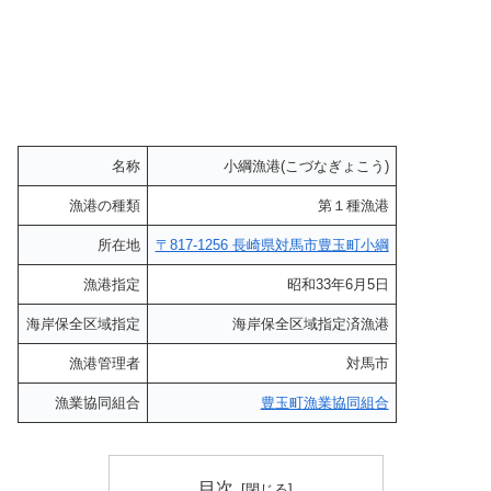
名称
小綱漁港(こづなぎょこう)
漁港の種類
第１種漁港
所在地
〒817-1256 長崎県対馬市豊玉町小綱
漁港指定
昭和33年6月5日
海岸保全区域指定
海岸保全区域指定済漁港
漁港管理者
対馬市
漁業協同組合
豊玉町漁業協同組合
目次