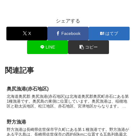
シェアする
X
Facebook
はてブ
LINE
コピー
関連記事
奥尻漁港(赤石地区)
北海道奥尻郡 奥尻漁港(赤石地区)は北海道奥尻郡奥尻町赤石にある第
1種漁港です。奥尻島の東側に位置しています。奥尻漁港は、稲穂地
区と勘太浜地区、松江地区、赤石地区、宮津地区からなります。 名
称奥尻漁港(赤石地区)（おくしりぎょこう(あかいし...
野方漁港
野方漁港は長崎県佐世保市宇久町にある第１種漁港です。野方漁港が
ある宇久島は、長崎県佐世保市の西約60kmに位置する五島列島最北