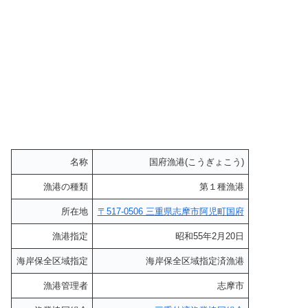
名称
国府漁港(こうぎょこう)
漁港の種類
第１種漁港
所在地
〒517-0506 三重県志摩市阿児町国府
漁港指定
昭和55年2月20日
海岸保全区域指定
海岸保全区域指定済漁港
漁港管理者
志摩市