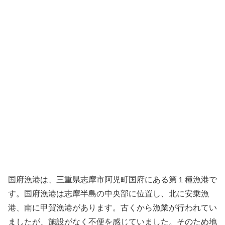
国府漁港は、三重県志摩市阿児町国府にある第１種漁港で
す。国府漁港は志摩半島の中央部に位置し、北に安乗漁
港、南に甲賀漁港があります。古くから漁業が行われてい
ましたが、施設がなく不便を感じていました。そのため地