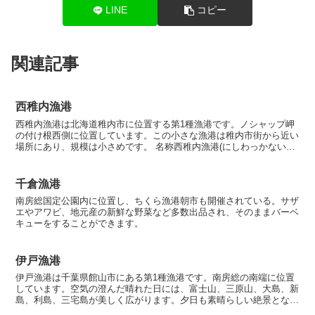
LINE
コピー
関連記事
西稚内漁港
西稚内漁港は北海道稚内市に位置する第1種漁港です。ノシャップ岬
の付け根西側に位置しています。この小さな漁港は稚内市街から近い
場所にあり、規模は小さめです。 名称西稚内漁港(にしわっかないぎ
ょこう) 漁港の種類第１種漁港 所在地 〒097-0...
千倉漁港
南房総国定公園内に位置し、ちくら漁港朝市も開催されている。サザ
エやアワビ、地元産の新鮮な野菜など多数出品され、そのままバーベ
キューをすることができます。
伊戸漁港
伊戸漁港は千葉県館山市にある第1種漁港です。南房総の南端に位置
しています。空気の澄んだ晴れた日には、富士山、三原山、大島、新
島、利島、三宅島が美しく広がります。夕日も素晴らしい絶景となり
ます。 名称伊戸漁港(いとぎょこう) 漁港の種類第1種...