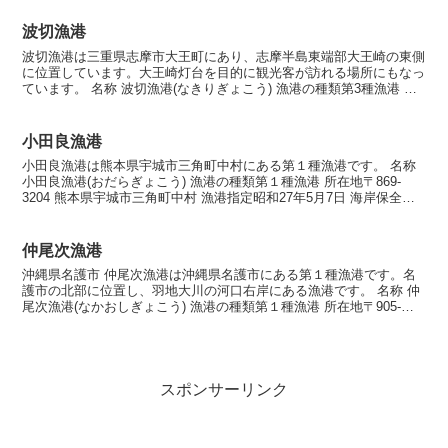
波切漁港
波切漁港は三重県志摩市大王町にあり、志摩半島東端部大王崎の東側
に位置しています。大王崎灯台を目的に観光客が訪れる場所にもなっ
ています。 名称 波切漁港(なきりぎょこう) 漁港の種類第3種漁港 所
在地〒517-0603 三重県志摩市大王町波切...
小田良漁港
小田良漁港は熊本県宇城市三角町中村にある第１種漁港です。 名称
小田良漁港(おだらぎょこう) 漁港の種類第１種漁港 所在地〒869-
3204 熊本県宇城市三角町中村 漁港指定昭和27年5月7日 海岸保全区
域指定海岸保全区域指定済漁港 漁港管...
仲尾次漁港
沖縄県名護市 仲尾次漁港は沖縄県名護市にある第１種漁港です。名
護市の北部に位置し、羽地大川の河口右岸にある漁港です。 名称 仲
尾次漁港(なかおしぎょこう) 漁港の種類第１種漁港 所在地〒905-
1144 沖縄県名護市仲尾次 漁港指定昭和44...
スポンサーリンク