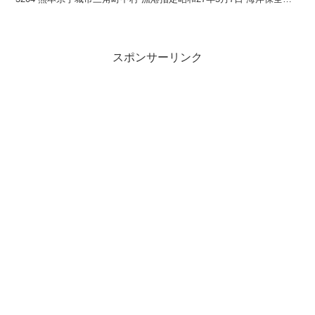
域指定海岸保全区域指定済漁港 漁港管...
スポンサーリンク