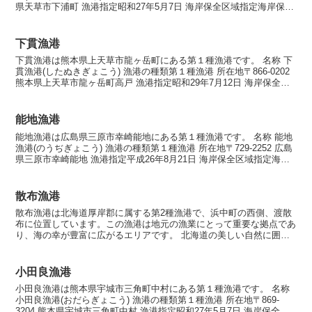
県天草市下浦町 漁港指定昭和27年5月7日 海岸保全区域指定海岸保全
区域指定済漁港 漁港管理者天草市...
下貫漁港
下貫漁港は熊本県上天草市龍ヶ岳町にある第１種漁港です。 名称 下
貫漁港(したぬきぎょこう) 漁港の種類第１種漁港 所在地〒866-0202
熊本県上天草市龍ヶ岳町高戸 漁港指定昭和29年7月12日 海岸保全区
域指定海岸保全区域指定済漁港 漁...
能地漁港
能地漁港は広島県三原市幸崎能地にある第１種漁港です。 名称 能地
漁港(のうぢぎょこう) 漁港の種類第１種漁港 所在地〒729-2252 広島
県三原市幸崎能地 漁港指定平成26年8月21日 海岸保全区域指定海岸
保全区域指定済漁港 漁港管理者三...
散布漁港
散布漁港は北海道厚岸郡に属する第2種漁港で、浜中町の西側、渡散
布に位置しています。この漁港は地元の漁業にとって重要な拠点であ
り、海の幸が豊富に広がるエリアです。 北海道の美しい自然に囲ま
れた散布漁港は、地元の漁師たちにとって働き場としてだけ...
小田良漁港
小田良漁港は熊本県宇城市三角町中村にある第１種漁港です。 名称
小田良漁港(おだらぎょこう) 漁港の種類第１種漁港 所在地〒869-
3204 熊本県宇城市三角町中村 漁港指定昭和27年5月7日 海岸保全区