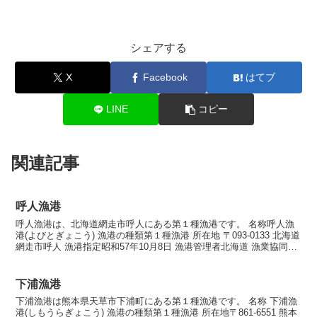
シェアする
X
Facebook
はてブ
LINE
コピー
関連記事
呼人漁港
呼人漁港は、北海道網走市呼人にある第１種漁港です。 名称呼人漁
港(よびとぎょこう) 漁港の種類第１種漁港 所在地 〒093-0133 北海道
網走市呼人 漁港指定昭和57年10月8日 漁港管理者北海道 漁業協同組
合 西網走漁業協同組合 呼人漁...
下浦漁港
下浦漁港は熊本県天草市下浦町にある第１種漁港です。 名称 下浦漁
港(しもうらぎょこう) 漁港の種類第１種漁港 所在地〒861-6551 熊本