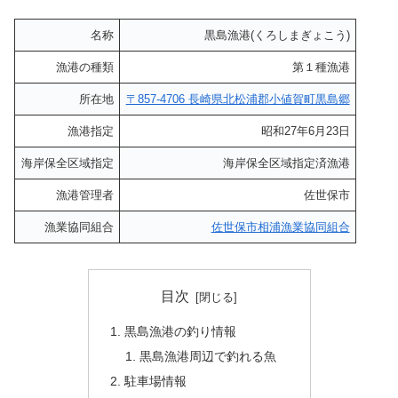
名称
黒島漁港(くろしまぎょこう)
漁港の種類
第１種漁港
所在地
〒857-4706 長崎県北松浦郡小値賀町黒島郷
漁港指定
昭和27年6月23日
海岸保全区域指定
海岸保全区域指定済漁港
漁港管理者
佐世保市
漁業協同組合
佐世保市相浦漁業協同組合
目次
黒島漁港の釣り情報
黒島漁港周辺で釣れる魚
駐車場情報