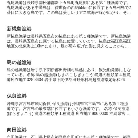
丸尾漁港は長崎県南松浦郡新上五島町丸尾郷にある第１種漁港です。
丸尾漁港がある中通島は、佐世保の西約55kmに位置する五島列島で2
番目に大きな島です。この島は美しいリアス式海岸線が広がり、その
風景は訪れる人々を魅了します。内湾ではハマチなどの...
新椛島漁港
新椛島漁港は長崎県五島市の椛島にある第１種漁港です。新椛島漁港
は、長崎県五島市に属する椛島に位置しています。椛島は福江島福江
地区の北東海上16kmにあり、蝶が羽を広げた形に見えることから、
その美しい自然景観が特徴です。島の約85%は山地で覆...
島の越漁港
島の越漁港は岩手県下閉伊郡田野畑村島越にあり、観光船発港にもな
っている。名称 島の越漁港(しまのこしぎょこう)漁港の種類第４種漁
港所在地〒028-8404 岩手県下閉伊郡田野畑村島越漁港指定昭和26年7
月10日海岸保全区域指定海岸保全区域指...
保良漁港
沖縄県宮古島市城辺保良 保良漁港は沖縄県宮古島市にある第１種漁
港です。宮古島の最東端に位置する小さな漁港です。 名称 保良漁港
(ぼらぎょこう) 漁港の種類第１種漁港 所在地〒906-0000 沖縄県宮古
島市城辺保良 漁港指定昭和44年10月...
向田漁港
向田漁港は、石川県七尾市能登島向田町にある第１種漁港です。能登