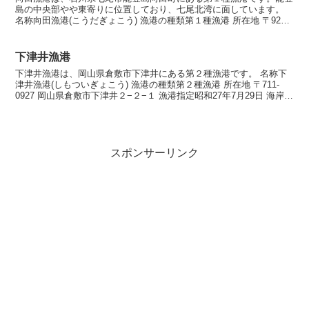
島の中央部やや東寄りに位置しており、七尾北湾に面しています。
名称向田漁港(こうだぎょこう) 漁港の種類第１種漁港 所在地 〒926-
0211 石川県七尾市能登島向田町 漁港指定...
下津井漁港
下津井漁港は、岡山県倉敷市下津井にある第２種漁港です。 名称下
津井漁港(しもついぎょこう) 漁港の種類第２種漁港 所在地 〒711-
0927 岡山県倉敷市下津井２−２−１ 漁港指定昭和27年7月29日 海岸保
全区域指定海岸保全区域指定済漁港...
スポンサーリンク