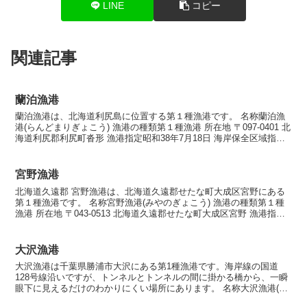
LINE
コピー
関連記事
蘭泊漁港
蘭泊漁港は、北海道利尻島に位置する第１種漁港です。 名称蘭泊漁
港(らんどまりぎょこう) 漁港の種類第１種漁港 所在地 〒097-0401 北
海道利尻郡利尻町沓形 漁港指定昭和38年7月18日 海岸保全区域指定
海岸保全区域指定済漁港 漁港管理...
宮野漁港
北海道久遠郡 宮野漁港は、北海道久遠郡せたな町大成区宮野にある
第１種漁港です。 名称宮野漁港(みやのぎょこう) 漁港の種類第１種
漁港 所在地 〒043-0513 北海道久遠郡せたな町大成区宮野 漁港指定
昭和26年6月29日 海岸保全区域指定...
大沢漁港
大沢漁港は千葉県勝浦市大沢にある第1種漁港です。海岸線の国道
128号線沿いですが、トンネルとトンネルの間に掛かる橋から、一瞬
眼下に見えるだけのわかりにくい場所にあります。 名称大沢漁港(お
おさわぎょこう) 漁港の種類第1種漁港 所在地 〒2...