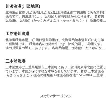
川汲漁港(川汲地区)
北海道函館市 川汲漁港(川汲地区)は北海道函館市川汲町にある第1種
漁港です。川汲漁港は、川汲地区と安浦地区からなります。 名称川
汲漁港(川汲地区)（かっくみぎょこう（かっくみちく）） 漁港の種類
第１種漁港 所在地 〒041-1611 北海道...
函館湯川漁港
北海道函館市湯川町 函館湯川漁港は、北海道函館市湯川町にある第
１種漁港です。 函館市内の漁港の中では、比較的新しい漁港です。
湯の川温泉の近くにあります。 名称函館湯川漁港(はこだてゆのかわ
ぎょこう) 漁港の種類第１種漁港 所在地 〒042-...
三木浦漁港
三木浦漁港は三重県尾鷲市三木浦町にあり、賀田湾東岸北面に位置し
ています。水面が深く平穏な水域を有しています。名称 三木浦漁港
(みきうらぎょこう)漁港の種類第４種漁港所在地〒519-3814 三重県尾
鷲市三木浦町漁港指定昭和28年6月27日海...
スポンサーリンク