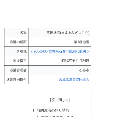
名称
前網漁港(まえあみぎょこう)
漁港の種類
第1種漁港
所在地
〒986-2406 宮城県石巻市前網浜前網５
漁港指定
昭和27年11月24日
漁港管理者
石巻市
漁業協同組合
宮城県漁業協同組合
目次
前網漁港の釣り情報