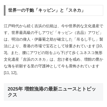
世界一の干鮑「キッピン」と「スネカ」
江戸時代から続く吉浜の伝統は、今や世界的な文化遺産で
す。世界最高級の干しアワビ「キッピン（吉品）アワビ」
は、明治の偉人・伊藤菊之助が確立した「吊るし干し」製
法により、香港の市場で宝石として珍重されています [10,
3]。また、腰にアワビの殻をぶら下げて歩くユネスコ無形
文化遺産「吉浜のスネカ」は、怠け者を戒め、増館の豊か
な海を祈願する里の守護神として今も畏怖されています
[11, 12]。
2025年 増館漁港の最新ニュースとトピッ
クス