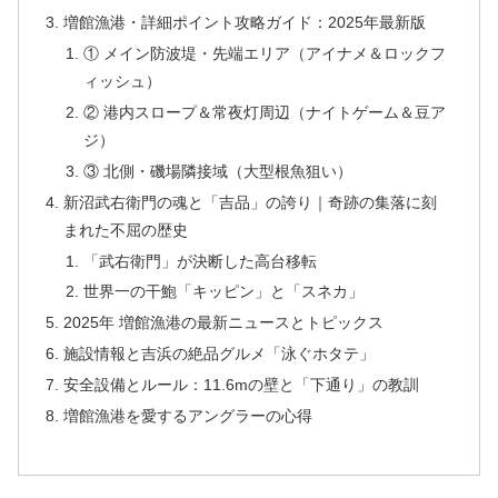
増館漁港・詳細ポイント攻略ガイド：2025年最新版
① メイン防波堤・先端エリア（アイナメ＆ロックフ
ィッシュ）
② 港内スロープ＆常夜灯周辺（ナイトゲーム＆豆ア
ジ）
③ 北側・磯場隣接域（大型根魚狙い）
新沼武右衛門の魂と「吉品」の誇り｜奇跡の集落に刻
まれた不屈の歴史
「武右衛門」が決断した高台移転
世界一の干鮑「キッピン」と「スネカ」
2025年 増館漁港の最新ニュースとトピックス
施設情報と吉浜の絶品グルメ「泳ぐホタテ」
安全設備とルール：11.6mの壁と「下通り」の教訓
増館漁港を愛するアングラーの心得