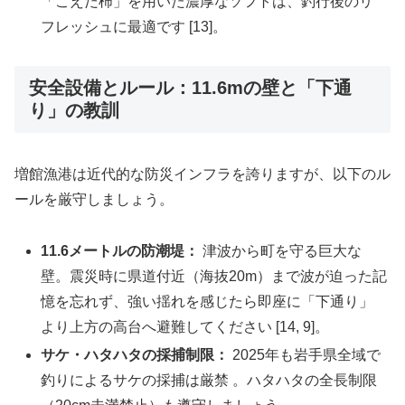
「こえだ柿」を用いた濃厚なソフトは、釣行後のリ
フレッシュに最適です [13]。
安全設備とルール：11.6mの壁と「下通
り」の教訓
増館漁港は近代的な防災インフラを誇りますが、以下のル
ールを厳守しましょう。
11.6メートルの防潮堤：
津波から町を守る巨大な
壁。震災時に県道付近（海抜20m）まで波が迫った記
憶を忘れず、強い揺れを感じたら即座に「下通り」
より上方の高台へ避難してください [14, 9]。
サケ・ハタハタの採捕制限：
2025年も岩手県全域で
釣りによるサケの採捕は厳禁 。ハタハタの全長制限