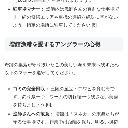
（20cm未満禁止）も遵守しましょう 。
駐車場マナー：
漁港内は漁師さんの真剣な仕事場で
す。網の修繕エリアや重機の導線を絶対に塞がない
よう、指定の場所に駐車してください [6]。
増館漁港を愛するアングラーの心得
奇跡の集落が守り抜いたこの美しい海を未来へ残すため、
以下のマナーを遵守してください。
ゴミの完全回収：
三陸の至宝・アワビを育む海で
す。釣り糸一つ、ワームの切れ端一つ残さない美徳
を持ちましょう [6]。
漁師さんへの敬意：
増館は「スネカ」の末裔たちが
守る仕事場です。作業中は距離を保ち、明るい挨拶