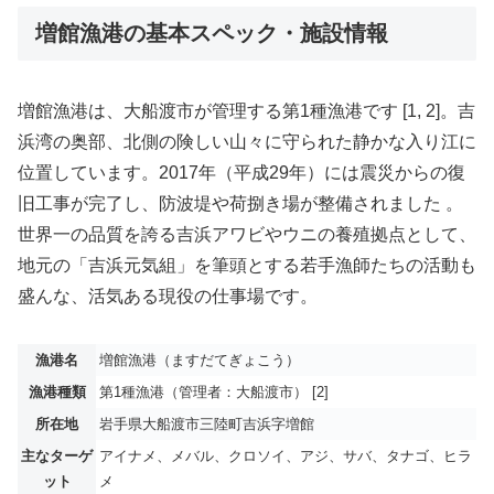
増館漁港の基本スペック・施設情報
増館漁港は、大船渡市が管理する第1種漁港です [1, 2]。吉
浜湾の奥部、北側の険しい山々に守られた静かな入り江に
位置しています。2017年（平成29年）には震災からの復
旧工事が完了し、防波堤や荷捌き場が整備されました 。
世界一の品質を誇る吉浜アワビやウニの養殖拠点として、
地元の「吉浜元気組」を筆頭とする若手漁師たちの活動も
盛んな、活気ある現役の仕事場です。
漁港名
増館漁港（ますだてぎょこう）
漁港種類
第1種漁港（管理者：大船渡市） [2]
所在地
岩手県大船渡市三陸町吉浜字増館
主なターゲ
アイナメ、メバル、クロソイ、アジ、サバ、タナゴ、ヒラ
ット
メ