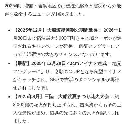
2025年、増館・吉浜地区では伝統の継承と震災からの飛
躍を象徴するニュースが相次ぎました。
【2025年12月】大船渡復興割の期間延長：
2026年1
月30日まで宿泊最大3,000円引き＋地域クーポンが進
呈されるキャンペーンが延長 。遠征アングラーにと
って吉浜宿泊の大きなチャンスとなっています。
【最新】2025年12月20日 43cmアイナメ達成：
地元
アングラーにより、念願の40UPとなる良型アイナメ
がキャッチされ、SNSで吉浜のポテンシャルが再評
価されました [5]。
【2025年8月】三陸・大船渡夏まつり花火大会：
約
8,000発の花火が打ち上げられ、吉浜湾からもその巨
大な光輪が望め、復興の光に多くの人々が酔いしれ
ました 。