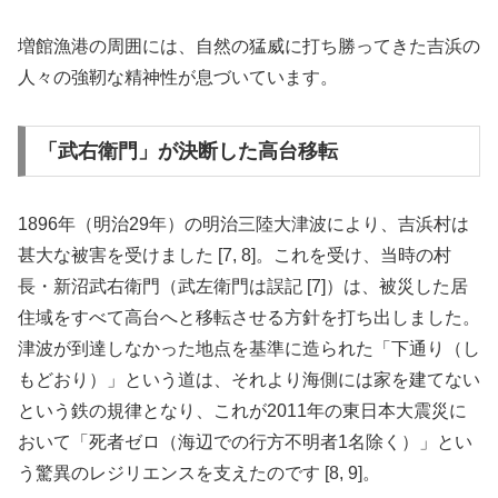
増館漁港の周囲には、自然の猛威に打ち勝ってきた吉浜の
人々の強靭な精神性が息づいています。
「武右衛門」が決断した高台移転
1896年（明治29年）の明治三陸大津波により、吉浜村は
甚大な被害を受けました [7, 8]。これを受け、当時の村
長・新沼武右衛門（武左衛門は誤記 [7]）は、被災した居
住域をすべて高台へと移転させる方針を打ち出しました。
津波が到達しなかった地点を基準に造られた「下通り（し
もどおり）」という道は、それより海側には家を建てない
という鉄の規律となり、これが2011年の東日本大震災に
おいて「死者ゼロ（海辺での行方不明者1名除く）」とい
う驚異のレジリエンスを支えたのです [8, 9]。