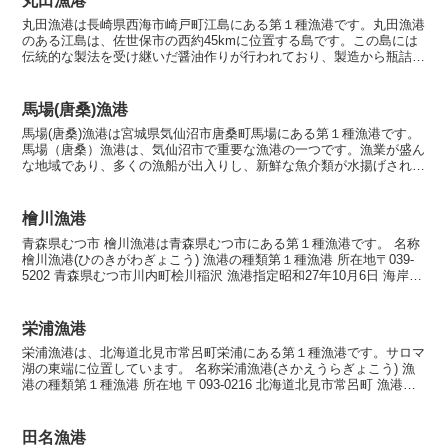
丸田漁港
丸田漁港は長崎県西海市崎戸町江島にある第１種漁港です。丸田漁港
のある江島は、佐世保市の西約45kmに位置する島です。この島には
伝統的な製法を受け継いだ醤油作りが行われており、製造から瓶詰め
まで全てが手作業で行われます。この醤油は、上品な琥珀...
馬場(唐桑)漁港
馬場(唐桑)漁港は宮城県気仙沼市唐桑町馬場にある第１種漁港です。
馬場（唐桑）漁港は、気仙沼市で重要な漁港の一つです。漁業が盛ん
な地域であり、多くの漁船が出入りし、新鮮な魚介類が水揚げされま
す。主な水揚げ物はアジ、サバ、イカ、カツオなどがあ...
檜川漁港
青森県むつ市 檜川漁港は青森県むつ市にある第１種漁港です。 名称
檜川漁港(ひのきがわぎょこう) 漁港の種類第１種漁港 所在地〒039-
5202 青森県むつ市川内町桧川稲沢 漁港指定昭和27年10月6日 海岸保
全区域指定海岸保全区域指定済漁...
栄浦漁港
栄浦漁港は、北海道北見市常呂町栄浦にある第１種漁港です。サロマ
湖の東端に位置しています。 名称栄浦漁港(さかえうらぎょこう) 漁
港の種類第１種漁港 所在地 〒093-0216 北海道北見市常呂町 漁港指
定昭和36年8月25日 漁港管理者北海...
田名漁港