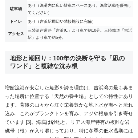
あり（漁港内に広い駐車スペースあり。漁業活動を優先し
駐車場
てください）
トイレ
あり（吉浜駅周辺や隣接施設に完備）
三陸沿岸道路「吉浜IC」より車で約10分。三陸鉄道「吉浜
アクセス
駅」より車で約5分。
地形と潮回り：100年の決断を守る「凪の
ワンド」と複雑な沈み根
増館漁港が安定した魚影を誇る理由は、吉浜湾の最も奥ま
った場所に位置する「天然の養生場」としての特性にあり
ます。背後の山々から注ぐ栄養豊かな地下水が海へと流れ
込み、これがプランクトンを育み、アジや根魚を引き寄せ
ています [3]。海底は砂地と、リアス海岸特有の複雑な岩
礁帯（根）が入り混じっており、特に冬季の低水温期には