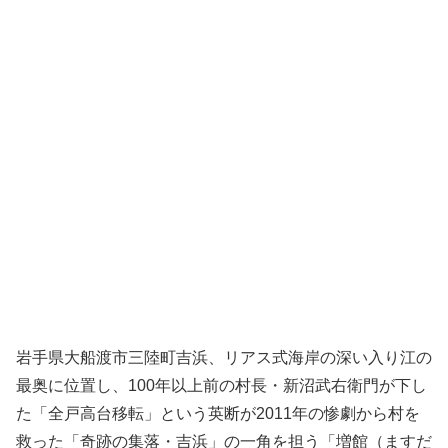
岩手県大船渡市三陸町吉浜、リアス式海岸の深い入り江の
最奥に位置し、100年以上前の村長・新沼武右衛門が下し
た「全戸高台移転」という英断が2011年の惨劇から村を
救った「奇跡の集落・吉浜」の一角を担う「増館（ますだ