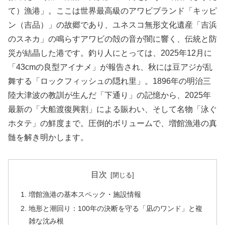
て）漁港」。ここは世界最高級のアワビブランド「キッピ
ン（吉品）」の故郷であり、ユネスコ無形文化遺産「吉浜
のスネカ」の鳴らすアワビの殻の音が闇に響く、伝統と防
災が結晶した港です。釣り人にとっては、2025年12月に
「43cmの良型アイナメ」が報告され、秋には豆アジが乱
舞する「ロックフィッシュの隠れ里」。1896年の明治三
陸大津波の教訓が生んだ「下通り」の記憶から、2025年
最新の「大船渡復興割」による賑わい、そして名物「泳ぐ
ホタテ」の鮮度まで。圧倒的ボリュームで、増館漁港の真
髄を解き明かします。
目次
増館漁港の基本スペック・施設情報
地形と潮回り：100年の決断を守る「凪のワンド」と複
雑な沈み根