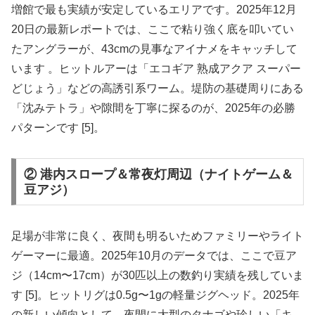
増館で最も実績が安定しているエリアです。2025年12月
20日の最新レポートでは、ここで粘り強く底を叩いてい
たアングラーが、43cmの見事なアイナメをキャッチして
います 。ヒットルアーは「エコギア 熟成アクア スーパー
どじょう」などの高誘引系ワーム。堤防の基礎周りにある
「沈みテトラ」や隙間を丁寧に探るのが、2025年の必勝
パターンです [5]。
② 港内スロープ＆常夜灯周辺（ナイトゲーム＆
豆アジ）
足場が非常に良く、夜間も明るいためファミリーやライト
ゲーマーに最適。2025年10月のデータでは、ここで豆ア
ジ（14cm〜17cm）が30匹以上の数釣り実績を残していま
す [5]。ヒットリグは0.5g〜1gの軽量ジグヘッド。2025年
の新しい傾向として、夜間に大型のタナゴや珍しい「キ