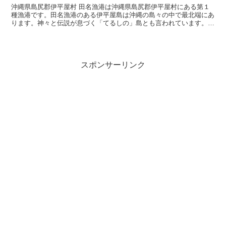
沖縄県島尻郡伊平屋村 田名漁港は沖縄県島尻郡伊平屋村にある第１
種漁港です。田名漁港のある伊平屋島は沖縄の島々の中で最北端にあ
ります。神々と伝説が息づく「てるしの」島とも言われています。伊
平屋島へは沖縄本島北部の今帰仁村運天港からフェリーでア...
スポンサーリンク