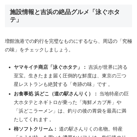
施設情報と吉浜の絶品グルメ「泳ぐホタ
テ」
増館漁港での釣行を完璧なものにするなら、周辺の「究極
の味」をチェックしましょう。
ヤマキイチ商店「泳ぐホタテ」：
吉浜が世界に誇る
至宝。生きたまま届く圧倒的な鮮度は、東京の三つ
星レストランも絶賛する「奇跡の味」です 。
お食事処 浜どこ（道の駅さんりく）：
当地特産の巨
大ホタテとネギトロが乗った「海鮮メカブ丼」や
「浜どこラーメン」は、釣りの後の胃袋を最高に満
たしてくれます 。
柿ソフトクリーム：
道の駅さんりくの名物。特産