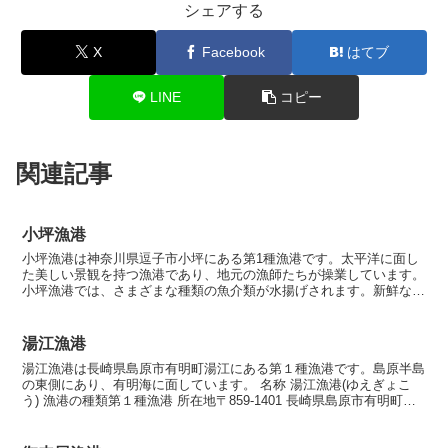
シェアする
X
Facebook
はてブ
LINE
コピー
関連記事
小坪漁港
小坪漁港は神奈川県逗子市小坪にある第1種漁港です。太平洋に面し
た美しい景観を持つ漁港であり、地元の漁師たちが操業しています。
小坪漁港では、さまざまな種類の魚介類が水揚げされます。新鮮な魚
介類は、地元の飲食店や市場で提供され、観光客や地元の...
湯江漁港
湯江漁港は長崎県島原市有明町湯江にある第１種漁港です。島原半島
の東側にあり、有明海に面しています。 名称 湯江漁港(ゆえぎょこ
う) 漁港の種類第１種漁港 所在地〒859-1401 長崎県島原市有明町湯
江７５ 漁港指定昭和26年9月7日 海岸...