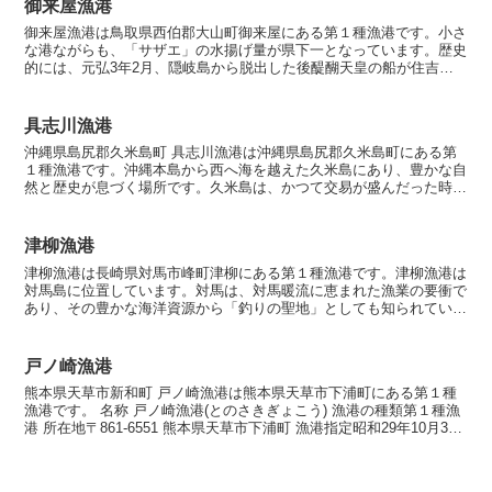
御来屋漁港
御来屋漁港は鳥取県西伯郡大山町御来屋にある第１種漁港です。小さ
な港ながらも、「サザエ」の水揚げ量が県下一となっています。歴史
的には、元弘3年2月、隠岐島から脱出した後醍醐天皇の船が住吉神
社（現後来屋漁港）についたといわれています。名称御来屋...
具志川漁港
沖縄県島尻郡久米島町 具志川漁港は沖縄県島尻郡久米島町にある第
１種漁港です。沖縄本島から西へ海を越えた久米島にあり、豊かな自
然と歴史が息づく場所です。久米島は、かつて交易が盛んだった時代
から「琉球列島で最も美しい島」として称されており、観光...
津柳漁港
津柳漁港は長崎県対馬市峰町津柳にある第１種漁港です。津柳漁港は
対馬島に位置しています。対馬は、対馬暖流に恵まれた漁業の要衝で
あり、その豊かな海洋資源から「釣りの聖地」としても知られていま
す。この地域には多様な魚種が生息しており、全国から釣り...
戸ノ崎漁港
熊本県天草市新和町 戸ノ崎漁港は熊本県天草市下浦町にある第１種
漁港です。 名称 戸ノ崎漁港(とのさきぎょこう) 漁港の種類第１種漁
港 所在地〒861-6551 熊本県天草市下浦町 漁港指定昭和29年10月30
日 海岸保全区域指定海岸保全区域...