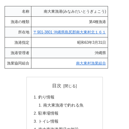
名称
南大東漁港(みなみだいとうぎょこう)
漁港の種類
第4種漁港
所在地
〒901-3801 沖縄県島尻郡南大東村北１６１
漁港指定
昭和63年3月31日
漁港管理者
沖縄県
漁業協同組合
南大東村漁業組合
目次
釣り情報
南大東漁港で釣れる魚
駐車場情報
トイレ情報