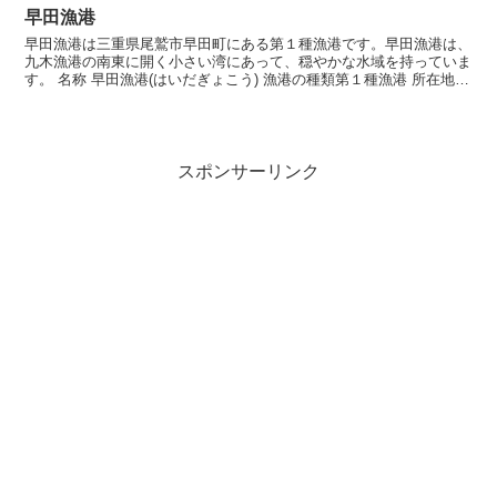
早田漁港
早田漁港は三重県尾鷲市早田町にある第１種漁港です。早田漁港は、
九木漁港の南東に開く小さい湾にあって、穏やかな水域を持っていま
す。 名称 早田漁港(はいだぎょこう) 漁港の種類第１種漁港 所在地〒
519-3702 三重県尾鷲市早田町 漁港指定...
スポンサーリンク