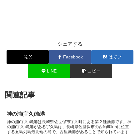
シェアする
X
Facebook
はてブ
LINE
コピー
関連記事
神の浦(宇久)漁港
神の浦(宇久)漁港は長崎県佐世保市宇久町にある第２種漁港です。神
の浦(宇久)漁港がある宇久島は、長崎県佐世保市の西約60kmに位置
する五島列島最北端の島で、古里漁港があることで知られています。
この島は平家が壇ノ浦の合戦に敗れた後、逃れてきた...