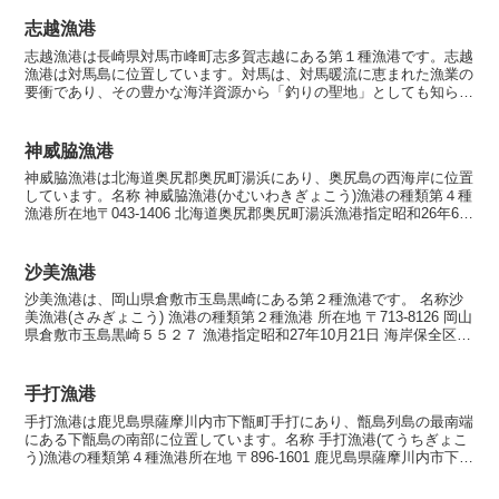
志越漁港
志越漁港は長崎県対馬市峰町志多賀志越にある第１種漁港です。志越
漁港は対馬島に位置しています。対馬は、対馬暖流に恵まれた漁業の
要衝であり、その豊かな海洋資源から「釣りの聖地」としても知られ
ています。この地域には多様な魚種が生息しており、全国か...
神威脇漁港
神威脇漁港は北海道奥尻郡奥尻町湯浜にあり、奥尻島の西海岸に位置
しています。名称 神威脇漁港(かむいわきぎょこう)漁港の種類第４種
漁港所在地〒043-1406 北海道奥尻郡奥尻町湯浜漁港指定昭和26年6月
29日海岸保全区域指定なし漁港管理者北...
沙美漁港
沙美漁港は、岡山県倉敷市玉島黒崎にある第２種漁港です。 名称沙
美漁港(さみぎょこう) 漁港の種類第２種漁港 所在地 〒713-8126 岡山
県倉敷市玉島黒崎５５２７ 漁港指定昭和27年10月21日 海岸保全区域
指定海岸保全区域指定済漁港 漁...
手打漁港
手打漁港は鹿児島県薩摩川内市下甑町手打にあり、甑島列島の最南端
にある下甑島の南部に位置しています。名称 手打漁港(てうちぎょこ
う)漁港の種類第４種漁港所在地 〒896-1601 鹿児島県薩摩川内市下甑
町手打 漁港指定昭和26年9月7日海岸保...