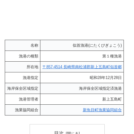
名称
似首漁港(にたくびぎょこう)
漁港の種類
第１種漁港
所在地
〒857-4514 長崎県南松浦郡新上五島町似首郷
漁港指定
昭和28年12月28日
海岸保全区域指定
海岸保全区域指定済漁港
漁港管理者
新上五島町
漁業協同組合
新魚目町漁業協同組合
目次