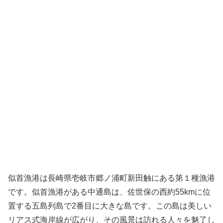
似首漁港は長崎県壱岐市郷ノ浦町新田触にある第１種漁港
です。似首漁港がある中通島は、佐世保の西約55kmに位
置する五島列島で2番目に大きな島です。この島は美しい
リアス式海岸線が広がり、その風景は訪れる人々を魅了し