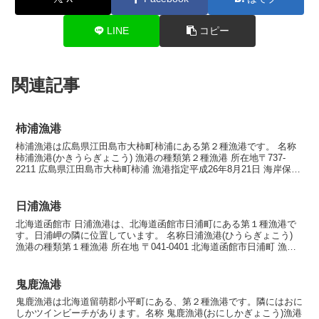
LINE
コピー
関連記事
柿浦漁港
柿浦漁港は広島県江田島市大柿町柿浦にある第２種漁港です。 名称
柿浦漁港(かきうらぎょこう) 漁港の種類第２種漁港 所在地〒737-
2211 広島県江田島市大柿町柿浦 漁港指定平成26年8月21日 海岸保全
区域指定海岸保全区域指定済漁港 漁...
日浦漁港
北海道函館市 日浦漁港は、北海道函館市日浦町にある第１種漁港で
す。日浦岬の隣に位置しています。 名称日浦漁港(ひうらぎょこう)
漁港の種類第１種漁港 所在地 〒041-0401 北海道函館市日浦町 漁港
指定昭和43年3月30日 海岸保全区域...
鬼鹿漁港
鬼鹿漁港は北海道留萌郡小平町にある、第２種漁港です。隣にはおに
しかツインビーチがあります。名称 鬼鹿漁港(おにしかぎょこう)漁港