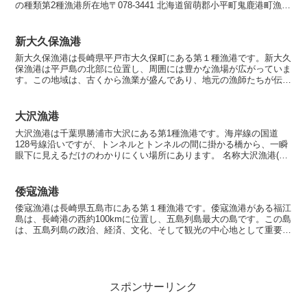
の種類第2種漁港所在地〒078-3441 北海道留萌郡小平町鬼鹿港町漁港
指定昭和26年10月17日海岸保全区域指...
新大久保漁港
新大久保漁港は長崎県平戸市大久保町にある第１種漁港です。新大久
保漁港は平戸島の北部に位置し、周囲には豊かな漁場が広がっていま
す。この地域は、古くから漁業が盛んであり、地元の漁師たちが伝統
的な技術を守りながら、海の資源を大切に利用しています。...
大沢漁港
大沢漁港は千葉県勝浦市大沢にある第1種漁港です。海岸線の国道
128号線沿いですが、トンネルとトンネルの間に掛かる橋から、一瞬
眼下に見えるだけのわかりにくい場所にあります。 名称大沢漁港(お
おさわぎょこう) 漁港の種類第1種漁港 所在地 〒2...
倭寇漁港
倭寇漁港は長崎県五島市にある第１種漁港です。倭寇漁港がある福江
島は、長崎港の西約100kmに位置し、五島列島最大の島です。この島
は、五島列島の政治、経済、文化、そして観光の中心地として重要な
役割を果たしています。海から見える海食崖や鬼岳から...
スポンサーリンク