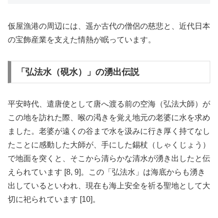
仮屋漁港の周辺には、遥か古代の僧侶の慈悲と、近代日本
の宝飾産業を支えた情熱が眠っています。
「弘法水（硯水）」の湧出伝説
平安時代、遣唐使として唐へ渡る前の空海（弘法大師）が
この地を訪れた際、喉の渇きを覚え地元の老婆に水を求め
ました。老婆が遠くの谷まで水を汲みに行き厚く持てなし
たことに感動した大師が、手にした錫杖（しゃくじょう）
で地面を突くと、そこから清らかな清水が湧き出したと伝
えられています [8, 9]。この「弘法水」は海底からも湧き
出しているといわれ、現在も海上安全を祈る聖地として大
切に祀られています [10]。