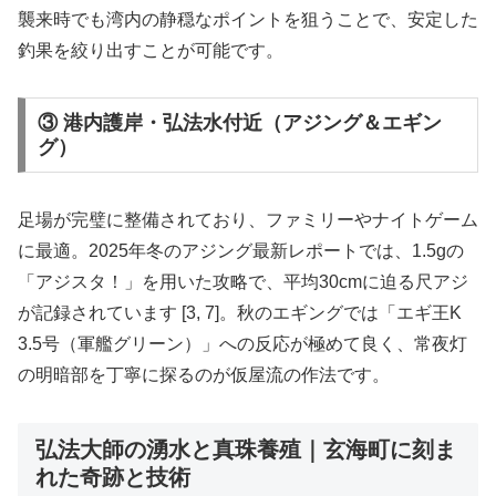
襲来時でも湾内の静穏なポイントを狙うことで、安定した
釣果を絞り出すことが可能です。
③ 港内護岸・弘法水付近（アジング＆エギン
グ）
足場が完璧に整備されており、ファミリーやナイトゲーム
に最適。2025年冬のアジング最新レポートでは、1.5gの
「アジスタ！」を用いた攻略で、平均30cmに迫る尺アジ
が記録されています [3, 7]。秋のエギングでは「エギ王K
3.5号（軍艦グリーン）」への反応が極めて良く、常夜灯
の明暗部を丁寧に探るのが仮屋流の作法です。
弘法大師の湧水と真珠養殖｜玄海町に刻ま
れた奇跡と技術