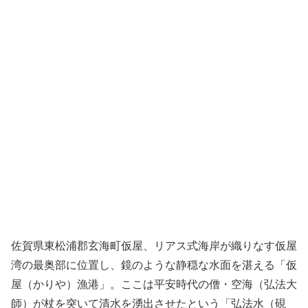
佐賀県東松浦郡玄海町仮屋、リアス式海岸が織りなす仮屋
湾の最奥部に位置し、鏡のような静穏な水面を湛える「仮
屋（かりや）漁港」。ここは平安時代の僧・空海（弘法大
師）が杖を突いて清水を湧出させたという「弘法水（硯