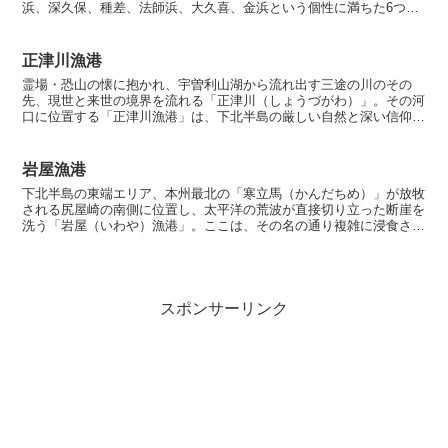
浜、深久保、種差、法師浜、大久喜、金浜という個性に満ちた6つの
地区から成る広大な漁業地帯です。かつて北前船が目印とした...
正津川漁港
霊場・恐山の懐に抱かれ、宇曽利山湖から流れ出す三途の川のその
先、現世と来世の境界を流れる「正津川（しょうづがわ）」。その河
口に位置する「正津川漁港」は、下北半島の厳しい自然と深い信仰が
溶け合う、神秘的な情感を湛えた港です。ここはかつて、高貴...
岩屋漁港
下北半島の東端エリア、本州最北の「寒立馬（かんだちめ）」が放牧
される尻屋崎の南側に位置し、太平洋の荒波が直接切り立った断崖を
洗う「岩屋（いわや）漁港」。ここは、その名の通り複雑に浸食され
た巨大な岩穴が点在し、かつて源義経が蝦夷地へ渡る際に時...
スポンサーリンク