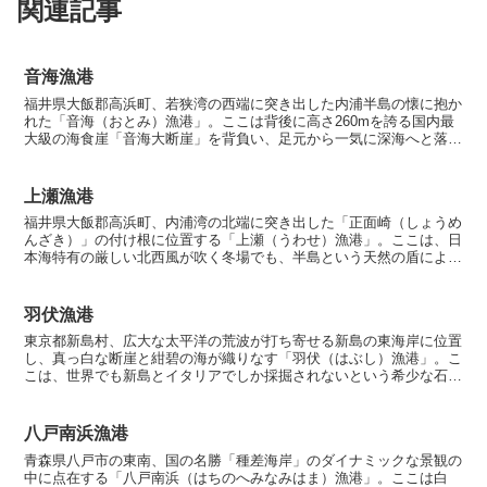
関連記事
音海漁港
福井県大飯郡高浜町、若狭湾の西端に突き出した内浦半島の懐に抱か
れた「音海（おとみ）漁港」。ここは背後に高さ260mを誇る国内最
大級の海食崖「音海大断崖」を背負い、足元から一気に深海へと落ち
込む驚異の地形を持つテクニカル・フィールドです。かつ...
上瀬漁港
福井県大飯郡高浜町、内浦湾の北端に突き出した「正面崎（しょうめ
んざき）」の付け根に位置する「上瀬（うわせ）漁港」。ここは、日
本海特有の厳しい北西風が吹く冬場でも、半島という天然の盾によっ
て穏やかな海況が保たれる、まさにアングラーにとっての「...
羽伏漁港
東京都新島村、広大な太平洋の荒波が打ち寄せる新島の東海岸に位置
し、真っ白な断崖と紺碧の海が織りなす「羽伏（はぶし）漁港」。こ
こは、世界でも新島とイタリアでしか採掘されないという希少な石
「抗火石（コーガ石）」の恵みにより形成された、日本唯一の...
八戸南浜漁港
青森県八戸市の東南、国の名勝「種差海岸」のダイナミックな景観の
中に点在する「八戸南浜（はちのへみなみはま）漁港」。ここは白