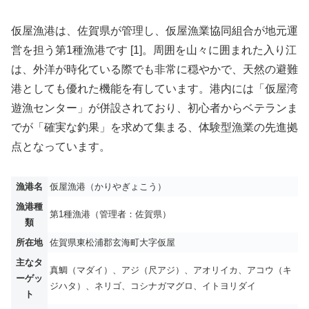
仮屋漁港は、佐賀県が管理し、仮屋漁業協同組合が地元運
営を担う第1種漁港です [1]。周囲を山々に囲まれた入り江
は、外洋が時化ている際でも非常に穏やかで、天然の避難
港としても優れた機能を有しています。港内には「仮屋湾
遊漁センター」が併設されており、初心者からベテランま
でが「確実な釣果」を求めて集まる、体験型漁業の先進拠
点となっています。
漁港名
仮屋漁港（かりやぎょこう）
漁港種
第1種漁港（管理者：佐賀県）
類
所在地
佐賀県東松浦郡玄海町大字仮屋
主なタ
真鯛（マダイ）、アジ（尺アジ）、アオリイカ、アコウ（キ
ーゲッ
ジハタ）、ネリゴ、コシナガマグロ、イトヨリダイ
ト