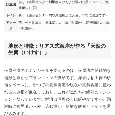
あり（遊漁センター利用者向けおよび港内公共スペース。漁
駐車場
業優先） [2]
トイレ
あり（遊漁センター内や周辺施設に完備。非常に清潔です）
アクセ
西九州自動車道「唐津IC」より車で約30分。JR唐津駅より車
ス
で約25分。
地形と特徴：リアス式海岸が作る「天然の
生簀（いけす）」
仮屋漁港のポテンシャルを支えるのは、仮屋湾の閉鎖的な
地形と豊かなプランクトンの供給です。海底は粘土質の砂
地をベースに、かつての真珠養殖や現在の真鯛養殖に使わ
れる沈み根が点在しており、これが魚たちの絶好のマンシ
ョンとなっています。潮流は湾奥ゆえに緩やかですが、満
潮時に玄界灘から差し込む潮が、新鮮な酸素とベイトを運
び込みます。