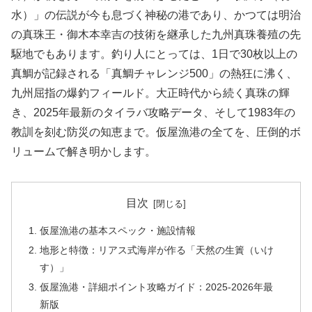
水）」の伝説が今も息づく神秘の港であり、かつては明治
の真珠王・御木本幸吉の技術を継承した九州真珠養殖の先
駆地でもあります。釣り人にとっては、1日で30枚以上の
真鯛が記録される「真鯛チャレンジ500」の熱狂に沸く、
九州屈指の爆釣フィールド。大正時代から続く真珠の輝
き、2025年最新のタイラバ攻略データ、そして1983年の
教訓を刻む防災の知恵まで。仮屋漁港の全てを、圧倒的ボ
リュームで解き明かします。
目次
仮屋漁港の基本スペック・施設情報
地形と特徴：リアス式海岸が作る「天然の生簀（いけ
す）」
仮屋漁港・詳細ポイント攻略ガイド：2025-2026年最
新版