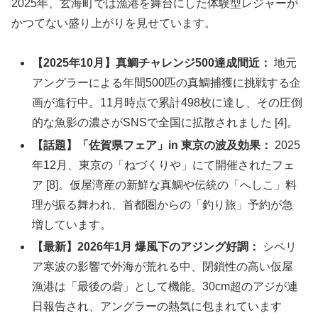
2025年、玄海町では漁港を舞台にした体験型レジャーが
かつてない盛り上がりを見せています。
【2025年10月】真鯛チャレンジ500達成間近：
地元
アングラーによる年間500匹の真鯛捕獲に挑戦する企
画が進行中。11月時点で累計498枚に達し、その圧倒
的な魚影の濃さがSNSで全国に拡散されました [4]。
【話題】「佐賀県フェア」in 東京の波及効果：
2025
年12月、東京の「ねづくりや」にて開催されたフェ
ア [8]。仮屋湾産の新鮮な真鯛や伝統の「へしこ」料
理が振る舞われ、首都圏からの「釣り旅」予約が急
増しています。
【最新】2026年1月 爆風下のアジング好調：
シベリ
ア寒波の影響で外海が荒れる中、閉鎖性の高い仮屋
漁港は「最後の砦」として機能。30cm超のアジが連
日報告され、アングラーの熱気に包まれています