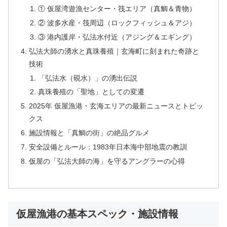
① 仮屋湾遊漁センター・筏エリア（真鯛＆青物）
② 波多水産・筏周辺（ロックフィッシュ＆アジ）
③ 港内護岸・弘法水付近（アジング＆エギング）
弘法大師の湧水と真珠養殖｜玄海町に刻まれた奇跡と
技術
「弘法水（硯水）」の湧出伝説
真珠養殖の「聖地」としての変遷
2025年 仮屋漁港・玄海エリアの最新ニュースとトピッ
クス
施設情報と「真鯛の街」の絶品グルメ
安全設備とルール：1983年日本海中部地震の教訓
仮屋の「弘法大師の海」を守るアングラーの心得
仮屋漁港の基本スペック・施設情報