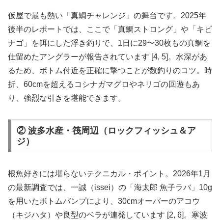
仮屋で最も熱い「真鯛チャレンジ」の舞台です。2025年
後半のレポートでは、ここで「真鯛ストロング」や「キビ
ナゴ」を餌にした浮き釣りで、1日に29〜30枚もの真鯛を
仕留めたアングラーが報告されています [4, 5]。水深があ
るため、ボトム付近を正確に撃つことが数釣りのコツ。時
折、60cmを超えるコシナガマグロやネリゴの回遊もあ
り、強烈な引きを堪能できます。
② 波多水産・筏周辺（ロックフィッシュ＆ア
ジ）
根魚好きには堪らないテクニカル・ポイント。2026年1月
の最新調査では、一誠（issei）の「海太郎 魚子ラバ」10g
を用いたボトムバンプにより、30cmオーバーのアコウ
（キジハタ）や良型のベラが連発しています [2, 6]。寒波