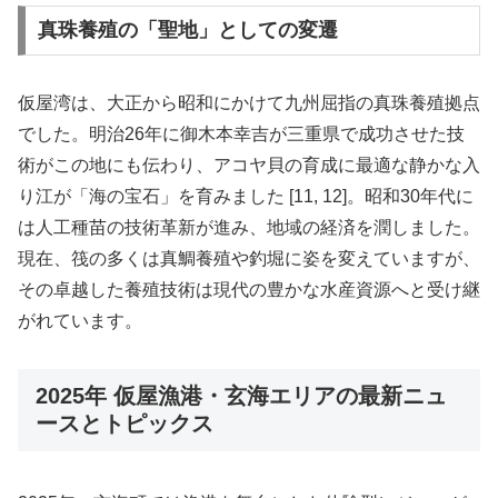
真珠養殖の「聖地」としての変遷
仮屋湾は、大正から昭和にかけて九州屈指の真珠養殖拠点
でした。明治26年に御木本幸吉が三重県で成功させた技
術がこの地にも伝わり、アコヤ貝の育成に最適な静かな入
り江が「海の宝石」を育みました [11, 12]。昭和30年代に
は人工種苗の技術革新が進み、地域の経済を潤しました。
現在、筏の多くは真鯛養殖や釣堀に姿を変えていますが、
その卓越した養殖技術は現代の豊かな水産資源へと受け継
がれています。
2025年 仮屋漁港・玄海エリアの最新ニュ
ースとトピックス