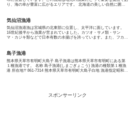
り、海の幸が豊富に広がるエリアです。 北海道の美しい自然に囲ま
れた散布漁港は、地元の漁師たちにとって働き場としてだけ...
気仙沼漁港
気仙沼漁港漁は宮城県の北東部に位置し、太平洋に面しています。
16世紀後半から漁業が営まれていました。カツオ・サメ類・サン
マ・カジキ類などで日本有数の水揚げを誇っています。また、フカヒ
レの生産量では日本一を誇っていて、カキ、ホタテガイ、アワビ...
島子漁港
熊本県天草市有明町大島子 島子漁港は熊本県天草市有明町にある第
１種漁港です。 名称 島子漁港(しまごぎょこう) 漁港の種類第１種漁
港 所在地〒861-7314 熊本県天草市有明町大島子白地 漁港指定昭和
26年9月7日 海岸保全区域指定海岸保...
スポンサーリンク