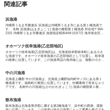
関連記事
浜漁港
沖縄県うるま市勝連浜 浜漁港は沖縄県うるま市にある第１種漁港で
す。 名称 浜漁港(はまぎょこう) 漁港の種類第１種漁港 所在地〒904-
2315 沖縄県うるま市勝連浜 漁港指定昭和44年10月7日 海岸保全区域
指定海岸保全区域指定済漁港中 ...
オホーツク枝幸漁港(乙忠部地区)
オホーツク枝幸漁港(乙忠部地区)は、北海道枝幸郡枝幸町にある小さ
な漁港です。オホーツク枝幸漁港の乙忠部地区として位置し、枝幸港
の南東に位置しています。この漁港周辺の海岸線には、複数の小さな
川が流れ込んでおり、地形の変化が見られます 名称オホ...
中の川漁港
北海道上磯郡 中の川漁港は、北海道上磯郡知内町中ノ川にある第１
種漁港です。福島町の東部に位置しています。牡蠣養殖で有名なエリ
アです。 名称中の川漁港(なかのかわぎょこう) 漁港の種類第１種漁
港 所在地 〒049-1101 北海道上磯郡知内町...
散布漁港
散布漁港は北海道厚岸郡に属する第2種漁港で、浜中町の西側、渡散
布に位置しています。この漁港は地元の漁業にとって重要な拠点であ