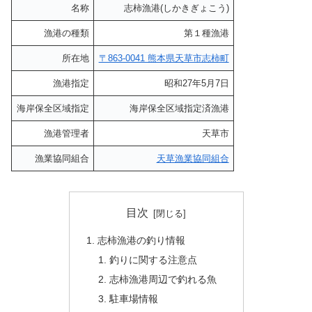
名称
志柿漁港(しかきぎょこう)
漁港の種類
第１種漁港
所在地
〒863-0041 熊本県天草市志柿町
漁港指定
昭和27年5月7日
海岸保全区域指定
海岸保全区域指定済漁港
漁港管理者
天草市
漁業協同組合
天草漁業協同組合
目次
志柿漁港の釣り情報
釣りに関する注意点
志柿漁港周辺で釣れる魚
駐車場情報