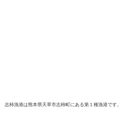
志柿漁港は熊本県天草市志柿町にある第１種漁港です。