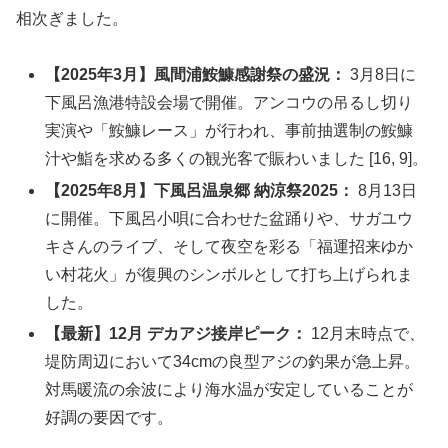
相次ぎました。
【2025年3月】風間浦鮟鱇感謝祭の盛況：
3月8日に
下風呂漁港特設会場で開催。アンコウの吊るし切り
実演や「鮟鱇レース」が行われ、事前抽選制の鮟鱇
汁や鮨を求める多くの観光客で賑わいました [16, 9]。
【2025年8月】下風呂温泉郷 納涼祭2025：
8月13日
に開催。下風呂小唄に合わせた盆踊りや、サガユウ
キさんのライブ、そして夜空を彩る「福運招来ゆか
い村花火」が復興のシンボルとして打ち上げられま
した。
【最新】12月 デカアジ接岸ピーク：
12月末時点で、
堤防周辺において34cmの良型アジの釣果が急上昇。
対馬暖流の余波により海水温が安定していることが
好調の要因です。