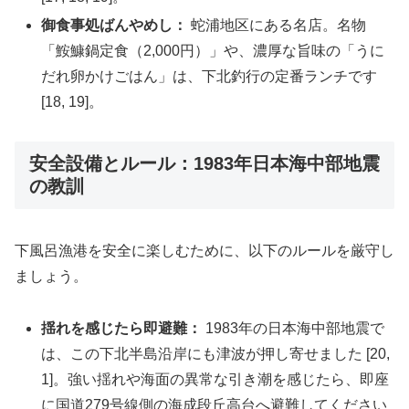
御食事処ばんやめし：
蛇浦地区にある名店。名物
「鮟鱇鍋定食（2,000円）」や、濃厚な旨味の「うに
だれ卵かけごはん」は、下北釣行の定番ランチです
[18, 19]。
安全設備とルール：1983年日本海中部地震
の教訓
下風呂漁港を安全に楽しむために、以下のルールを厳守し
ましょう。
揺れを感じたら即避難：
1983年の日本海中部地震で
は、この下北半島沿岸にも津波が押し寄せました [20,
1]。強い揺れや海面の異常な引き潮を感じたら、即座
に国道279号線側の海成段丘高台へ避難してください