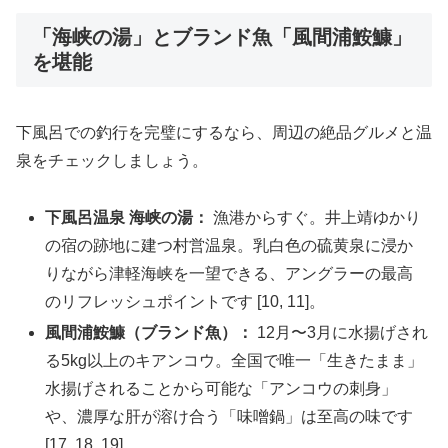
「海峡の湯」とブランド魚「風間浦鮟鱇」
を堪能
下風呂での釣行を完璧にするなら、周辺の絶品グルメと温
泉をチェックしましょう。
下風呂温泉 海峡の湯：
漁港からすぐ。井上靖ゆかり
の宿の跡地に建つ村営温泉。乳白色の硫黄泉に浸か
りながら津軽海峡を一望できる、アングラーの最高
のリフレッシュポイントです [10, 11]。
風間浦鮟鱇（ブランド魚）：
12月〜3月に水揚げされ
る5kg以上のキアンコウ。全国で唯一「生きたまま」
水揚げされることから可能な「アンコウの刺身」
や、濃厚な肝が溶け合う「味噌鍋」は至高の味です
[17, 18, 19]。