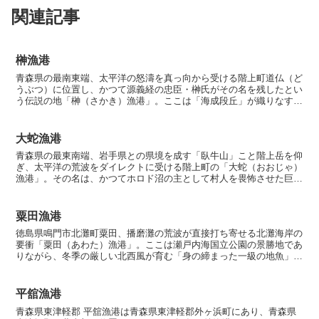
関連記事
榊漁港
青森県の最南東端、太平洋の怒濤を真っ向から受ける階上町道仏（ど
うぶつ）に位置し、かつて源義経の忠臣・榊氏がその名を残したとい
う伝説の地「榊（さかき）漁港」。ここは「海成段丘」が織りなす階
段状の海岸線と、白亜紀の花崗閃緑岩が剥き出しになった荒...
大蛇漁港
青森県の最東南端、岩手県との県境を成す「臥牛山」こと階上岳を仰
ぎ、太平洋の荒波をダイレクトに受ける階上町の「大蛇（おおじゃ）
漁港」。その名は、かつてホロド沼の主として村人を畏怖させた巨大
な大蛇（竜）の伝説に由来し、歴史の重みと神秘的なオーラ...
粟田漁港
徳島県鳴門市北灘町粟田、播磨灘の荒波が直接打ち寄せる北灘海岸の
要衝「粟田（あわた）漁港」。ここは瀬戸内海国立公園の景勝地であ
りながら、冬季の厳しい北西風が育む「身の締まった一級の地魚」が
水揚げされる活気ある港です。釣り人にとっては、広大な砂...
平舘漁港
青森県東津軽郡 平舘漁港は青森県東津軽郡外ヶ浜町にあり、青森県