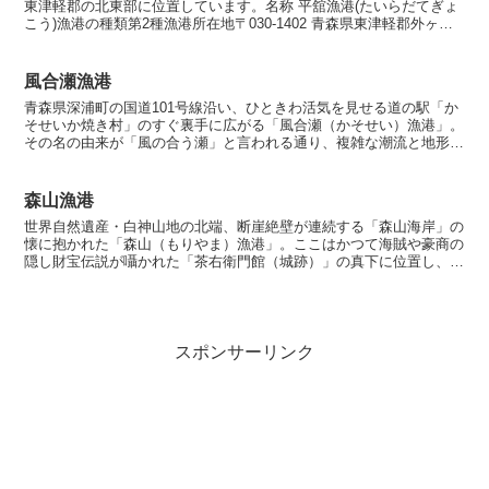
東津軽郡の北東部に位置しています。名称 平舘漁港(たいらだてぎょ
こう)漁港の種類第2種漁港所在地〒030-1402 青森県東津軽郡外ヶ浜
町平舘根岸山居３８−４漁港指定昭和26年1...
風合瀬漁港
青森県深浦町の国道101号線沿い、ひときわ活気を見せる道の駅「か
そせいか焼き村」のすぐ裏手に広がる「風合瀬（かそせい）漁港」。
その名の由来が「風の合う瀬」と言われる通り、複雑な潮流と地形が
交差するこの場所は、古くから北前船が風を待った「風待...
森山漁港
世界自然遺産・白神山地の北端、断崖絶壁が連続する「森山海岸」の
懐に抱かれた「森山（もりやま）漁港」。ここはかつて海賊や豪商の
隠し財宝伝説が囁かれた「茶右衛門館（城跡）」の真下に位置し、日
本海の荒波が穿った「ガンガラ穴」や「賽の河原」といった...
スポンサーリンク