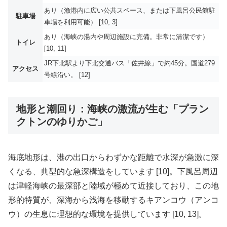
あり（漁港内に広い公共スペース、または下風呂公民館駐
駐車場
車場を利用可能） [10, 3]
あり（海峡の湯内や周辺施設に完備。非常に清潔です）
トイレ
[10, 11]
JR下北駅より下北交通バス「佐井線」で約45分。国道279
アクセス
号線沿い。 [12]
地形と潮回り：海峡の激流が生む「プラン
クトンのゆりかご」
海底地形は、港の出口からわずかな距離で水深が急激に深
くなる、典型的な急深構造をしています [10]。下風呂周辺
は津軽海峡の最深部と陸域が極めて近接しており、この地
形的特質が、深海から浅海を移動するキアンコウ（アンコ
ウ）の生息に理想的な環境を提供しています [10, 13]。