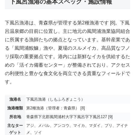
下風呂漁港の基本スペック・施設情報
下風呂漁港は、青森県が管理する第2種漁港です [8]。下風
呂温泉郷の目前に位置し、主に地元の風間浦漁業協同組合
に所属する漁師たちの拠点となっています。基幹産業であ
る「風間浦鮟鱇」漁や、夏場のスルメイカ、高品質なフノ
リ採取の重要拠点です。港内には新鮮なイカを供給するた
めの「活イカ備蓄センター」が整備されており、アクセス
の利便性と豊かな食文化を両立できる貴重なフィールドで
す。
漁港名
下風呂漁港（しもふろぎょこう）
漁港種類
第2種漁港（管理者：青森県） [8]
所在地
青森県下北郡風間浦村大字下風呂字下風呂127 [9]
主なター
アジ、メバル、アンコウ、マイカ、マダイ、ブリ、アイナ
ゲット
メ、ソイ