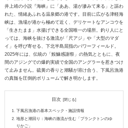
井上靖の小説『海峡』に「ああ、湯が滲みて来る」と謳わ
れた、情緒あふれる温泉郷の港です。目前に広がる津軽海
峡は、漁場が港から極めて近く、デリケートなアンコウを
「生きたまま」水揚げできる全国唯一の場所。釣り人にと
っては、海峡を抜ける激流が「尺アジ」や「大型のマダ
イ」を呼び寄せる、下北半島屈指のパワーフィールド。
2025年には、伝統の「鮟鱇感謝祭」の熱気とともに、夜
間のアジングでの爆釣実績で全国のアングラーを惹きつけ
て止みません。硫黄の香りと潮騒が溶け合う、下風呂漁港
の真髄を圧倒的ボリュームで解き明かします。
目次
下風呂漁港の基本スペック・施設情報
地形と潮回り：海峡の激流が生む「プランクトンのゆ
りかご」