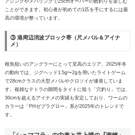
アジングやメバリングで25cmオーバーの数釣りを楽しむ
ことができます。初心者が初めての1匹を手にするには最
高の環境が整っています。
③ 港周辺消波ブロック帯（尺メバル＆アイナ
メ）
根魚狙いのアングラーにとって至高のエリア。2025年冬
の動向では、ジグヘッド1.5g〜2gを用いたライトゲーム
で28cmクラスの大型メバルやクロソイが連発していま
す。複雑なテトラの隙間をタイトに狙う「穴釣り」では、
30cmを超えるアイナメの実績も安定しており、ワームの
カラーは「PHゼブラグロー」系が2025年のトレンドで
す。
「シュマフラ」の由来と井上靖の『海峡』