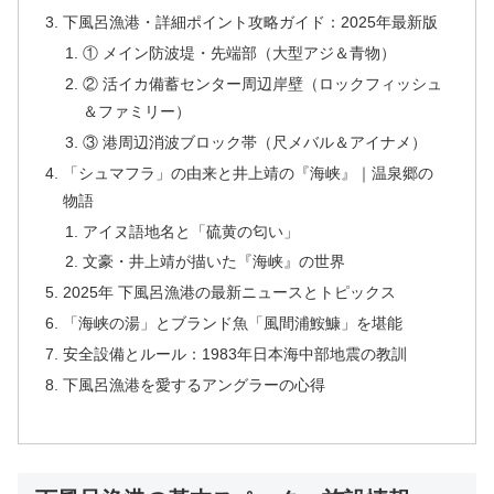
下風呂漁港・詳細ポイント攻略ガイド：2025年最新版
① メイン防波堤・先端部（大型アジ＆青物）
② 活イカ備蓄センター周辺岸壁（ロックフィッシュ
＆ファミリー）
③ 港周辺消波ブロック帯（尺メバル＆アイナメ）
「シュマフラ」の由来と井上靖の『海峡』｜温泉郷の
物語
アイヌ語地名と「硫黄の匂い」
文豪・井上靖が描いた『海峡』の世界
2025年 下風呂漁港の最新ニュースとトピックス
「海峡の湯」とブランド魚「風間浦鮟鱇」を堪能
安全設備とルール：1983年日本海中部地震の教訓
下風呂漁港を愛するアングラーの心得