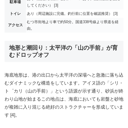
駐車場
してください） [3]
トイレ
あり（周辺施設に完備。釣行前に位置を確認推奨） [3]
むつ市街地より車で約50分。国道338号線より県道を経
アクセス
由。
地形と潮回り：太平洋の「山の手前」が育
むドロップオフ
海底地形は、港の出口から太平洋の深場へと急激に落ち込
むダイナミックな構造をしています。アイヌ語の「シリ・
ト゜カリ（山の手前）」という語源が示す通り、砂浜が終
わり山地が始まるこの地点は、海底においても岩盤と砂地
が複雑に入り混じる絶好のストラクチャーを形成していま
す [4]。