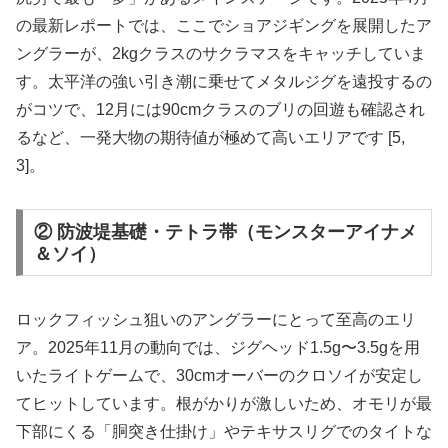
の最新レポートでは、ここでショアジギングを展開したア
ングラーが、2kgクラスのサクラマスをキャッチしていま
す。太平洋の強い引き潮に乗せてメタルジグを遠投するの
がコツで、12月には90cmクラスのブリの回遊も確認され
るなど、一発大物の期待値が極めて高いエリアです [5,
3]。
② 防波堤基礎・テトラ帯（モンスターアイナメ
＆ソイ）
ロックフィッシュ狙いのアングラーにとって至高のエリ
ア。2025年11月の動向では、ジグヘッド1.5g〜3.5gを用
いたライトゲームで、30cmオーバーのクロソイが安定し
てヒットしています。根がかりが激しいため、オモリが最
下部にくる「胴突き仕掛け」やテキサスリグでのタイトな