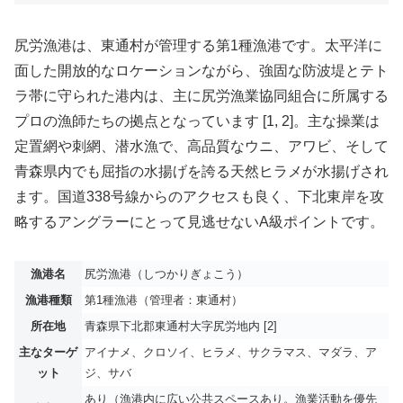
尻労漁港は、東通村が管理する第1種漁港です。太平洋に
面した開放的なロケーションながら、強固な防波堤とテト
ラ帯に守られた港内は、主に尻労漁業協同組合に所属する
プロの漁師たちの拠点となっています [1, 2]。主な操業は
定置網や刺網、潜水漁で、高品質なウニ、アワビ、そして
青森県内でも屈指の水揚げを誇る天然ヒラメが水揚げされ
ます。国道338号線からのアクセスも良く、下北東岸を攻
略するアングラーにとって見逃せないA級ポイントです。
漁港名
尻労漁港（しつかりぎょこう）
漁港種類
第1種漁港（管理者：東通村）
所在地
青森県下北郡東通村大字尻労地内 [2]
主なターゲ
アイナメ、クロソイ、ヒラメ、サクラマス、マダラ、ア
ット
ジ、サバ
あり（漁港内に広い公共スペースあり。漁業活動を優先