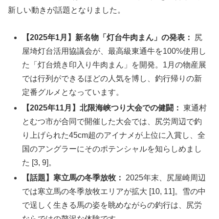
新しい動きが話題となりました。
【2025年1月】新名物「灯台牛肉まん」の発表：
尻
屋埼灯台活用協議会が、最高級東通牛を100%使用し
た「灯台焼き印入り牛肉まん」を開発。1月の物産展
では行列ができるほどの人気を博し、釣行帰りの新
定番グルメとなっています。
【2025年11月】北限海峡つり大会での健闘：
東通村
とむつ市が合同で開催した大会では、尻労周辺で釣
り上げられた45cm超のアイナメが上位に入賞し、全
国のアングラーにそのポテンシャルを知らしめまし
た [3, 9]。
【話題】寒立馬の冬季放牧：
2025年末、尻屋崎周辺
では寒立馬の冬季放牧エリアが拡大 [10, 11]。雪の中
で逞しく生きる馬の姿を眺めながらの釣行は、尻労
ならではの贅沢な体験です。