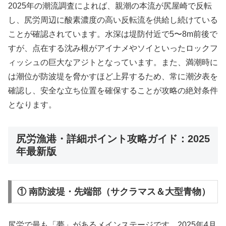
2025年の潮流調査によれば、親潮の本流が尻屋崎で反転
し、尻労周辺に酸素濃度の高い反転流を供給し続けている
ことが確認されています。水深は堤防付近で5〜8m前後で
すが、点在する沈み根がアイナメやソイといったロックフ
ィッシュの巨大なアジトとなっています。また、満潮時に
は潮位が防波堤を脅かすほど上昇するため、常に潮汐表を
確認し、安全な立ち位置を確保することが攻略の絶対条件
となります。
尻労漁港・詳細ポイント攻略ガイド：2025
年最新版
① 南防波堤・先端部（サクラマス＆大型青物）
尻労で最も「夢」があるメインステージです。2025年4月