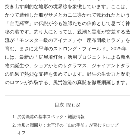
突き出す劇的な地形の境界線を象徴しています。ここは、
かつて遭難した船がサメとカニに導かれて救われたという
「金毘羅宮」の伝説が今も漁師たちの信仰として息づく神
秘の港です。釣り人にとっては、親潮と黒潮が交差する激
流が「モンスター級のアイナメ」や「座布団級ヒラメ」を
育む、まさに太平洋のストロング・フィールド。2025年
には、最新の「尻屋埼灯台」活用プロジェクトによる新名
物の誕生や、ショアからのサクラマス、ジャイアントタラ
の釣果で熱烈な支持を集めています。野生の生命力と歴史
のロマンが炸裂する、尻労漁港の真髄を徹底網羅します。
目次
尻労漁港の基本スペック・施設情報
地形と潮回り：太平洋の「山の手前」が育むドロップ
オフ