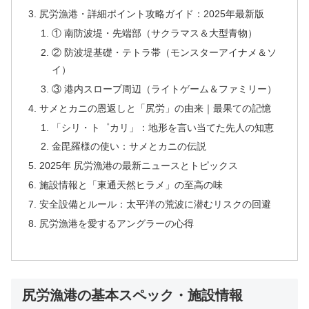
尻労漁港・詳細ポイント攻略ガイド：2025年最新版
① 南防波堤・先端部（サクラマス＆大型青物）
② 防波堤基礎・テトラ帯（モンスターアイナメ＆ソ
イ）
③ 港内スロープ周辺（ライトゲーム＆ファミリー）
サメとカニの恩返しと「尻労」の由来｜最果ての記憶
「シリ・ト゜カリ」：地形を言い当てた先人の知恵
金毘羅様の使い：サメとカニの伝説
2025年 尻労漁港の最新ニュースとトピックス
施設情報と「東通天然ヒラメ」の至高の味
安全設備とルール：太平洋の荒波に潜むリスクの回避
尻労漁港を愛するアングラーの心得
尻労漁港の基本スペック・施設情報