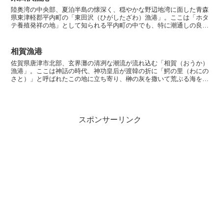
陸奥湾の中央部、夏泊半島の懐深く、穏やかな野辺地湾に面した青森
県東津軽郡平内町の「東田沢（ひがしたざわ）漁港」。ここは「ホタ
テ養殖発祥の地」として知られる平内町の中でも、特に潮通しの良い
北防波堤を有し、回遊魚の接岸が多い実力派フィールドです...
相賀漁港
佐賀県唐津市北部、玄界灘の清冽な潮流が流れ込む「相賀（おうか）
漁港」。ここは神話の時代、神功皇后が渡韓の折に「鰐の里（わにの
さと）」と呼ばれたこの地に立ち寄り、榊の灰を撒いて荒ぶる海を鎮
めたという「灰振り（はいふり）」伝説が息づく歴史の港で...
スポンサーリンク