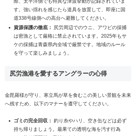
際、太平洋側でも特異な津波挙動が記録されていま
す。強い揺れを感じたら道具を放置して、即座に国
道338号線側への高台へ避難してください。
資源保護の徹底：
尻労周辺でのウニ、アワビの採捕
は密漁として厳格に禁止されています。2025年もサ
ケの採捕は青森県内全域で厳禁です。地域のルール
を守って楽しみましょう。
尻労漁港を愛するアングラーの心得
金毘羅様が守り、寒立馬が草を食むこの美しい景観を未来
へ残すため、以下のマナーを遵守してください。
ゴミの完全回収：
釣り糸やハリ、空き缶などは必ず
持ち帰りましょう。最果ての透明な海を汚す行為