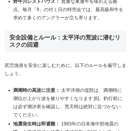
野牛川レストハウス：
貴重な東通牛を味わえる拠
点。毎月「9」の付く日の特売会では、最高級和牛を
求めて多くのアングラーが立ち寄ります。
安全設備とルール：太平洋の荒波に潜むリ
スクの回避
尻労漁港を安全に楽しむために、以下のルールを厳守しま
しょう。
満潮時の高波に注意：
太平洋側の堤防は、満潮時に
潮位が上がり波を被りやすくなります [6]。釣行前に
は必ず潮汐表を確認し、荒天時は絶対に近づかない
でください。
地震発生時は即避難：
1983年の日本海中部地震の