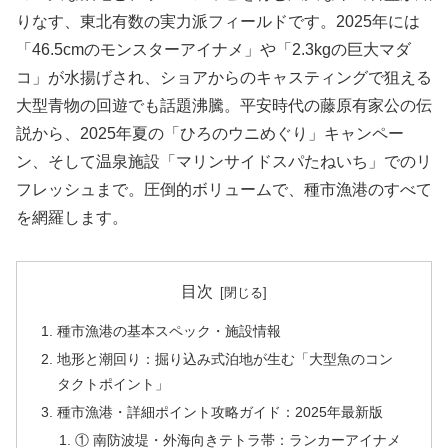
りなす、東北有数の実力派フィールドです。2025年には
「46.5cmのモンスターアイナメ」や「2.3kgの巨大マダ
コ」が水揚げされ、ショアからのキャスティングで狙える
大型青物の回遊でも話題沸騰。平安時代の藤原有家公の伝
説から、2025年夏の「ひろのウニめぐり」キャンペー
ン、そして温泉施設「マリンサイドスパたねいち」でのリ
フレッシュまで。圧倒的ボリュームで、種市漁港のすべて
を網羅します。
目次
種市漁港の基本スペック・施設情報
地形と潮回り：掘り込み式泊地が生む「大型魚のコン
タクトポイント」
種市漁港・詳細ポイント攻略ガイド：2025年最新版
① 南防波堤・外海向きテトラ帯：ランカーアイナメ