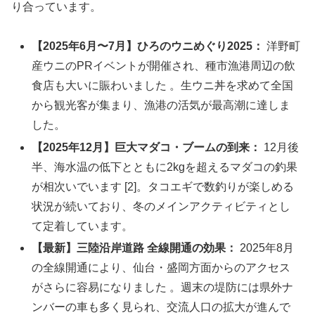
り合っています。
【2025年6月〜7月】ひろのウニめぐり2025：
洋野町
産ウニのPRイベントが開催され、種市漁港周辺の飲
食店も大いに賑わいました 。生ウニ丼を求めて全国
から観光客が集まり、漁港の活気が最高潮に達しま
した。
【2025年12月】巨大マダコ・ブームの到来：
12月後
半、海水温の低下とともに2kgを超えるマダコの釣果
が相次いでいます [2]。タコエギで数釣りが楽しめる
状況が続いており、冬のメインアクティビティとし
て定着しています。
【最新】三陸沿岸道路 全線開通の効果：
2025年8月
の全線開通により、仙台・盛岡方面からのアクセス
がさらに容易になりました 。週末の堤防には県外ナ
ンバーの車も多く見られ、交流人口の拡大が進んで