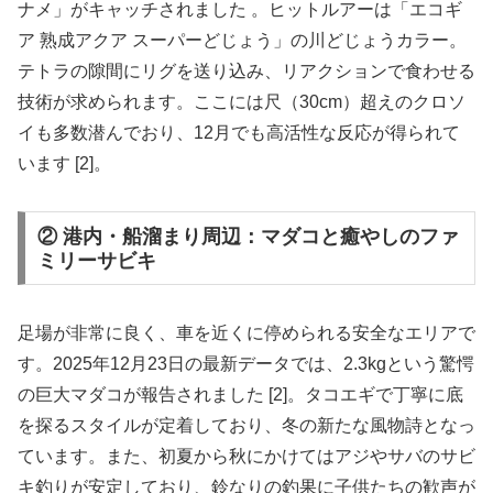
ナメ」がキャッチされました 。ヒットルアーは「エコギ
ア 熟成アクア スーパーどじょう」の川どじょうカラー。
テトラの隙間にリグを送り込み、リアクションで食わせる
技術が求められます。ここには尺（30cm）超えのクロソ
イも多数潜んでおり、12月でも高活性な反応が得られて
います [2]。
② 港内・船溜まり周辺：マダコと癒やしのファ
ミリーサビキ
足場が非常に良く、車を近くに停められる安全なエリアで
す。2025年12月23日の最新データでは、2.3kgという驚愕
の巨大マダコが報告されました [2]。タコエギで丁寧に底
を探るスタイルが定着しており、冬の新たな風物詩となっ
ています。また、初夏から秋にかけてはアジやサバのサビ
キ釣りが安定しており、鈴なりの釣果に子供たちの歓声が