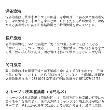
全区域指定海岸保全区域指定済漁...
深谷漁港
深谷漁港は三重県志摩市大王町船越・志摩町片田にある第２種漁港で
す。深谷漁港は、志摩市志摩町と大王町にまたがる広域漁港で、深谷
水道と英虞湾内にある旧船越漁港と旧片田漁港を含んでいます。 名
称 深谷漁港(ふかやぎょこう) 漁港の種類第２種漁港 ...
宿戸漁港
岩手県洋野町、SNSで話題の「海に立つ道」がすぐそばに広がる
「宿戸（しゅくのへ）漁港」。ここは「南部潜り」の伝統が今も息づ
く北三陸の核心部であり、潮が引けば歩いて渡れるほどの広大な岩盤
が生み出す、国内屈指の「採介藻の聖地」です。釣り人にとっ...
間口漁港
間口漁港は神奈川県三浦市南下浦町松輪にある第2種漁港です。三浦
半島に位置しています。名称 間口漁港(まくちぎょこう)漁港の種類第
２種漁港所在地 〒238-0104 南下浦町松輪 漁港指定昭和27年12月29
日海岸保全区域指定海岸保全区域指定...
オホーツク枝幸北漁港（岡島地区）
オホーツク枝幸北漁港（岡島地区）は、浜頓別町と枝幸町の町境に位
置する小さな漁港です。漁港の左隣はキャンプ場と海水浴場が広がる
サーフで、それ以外の海岸では浅い岩盤が広がります。漁港は岩盤の
横に配置されており、少し北上すると幌別川の河口がありま...