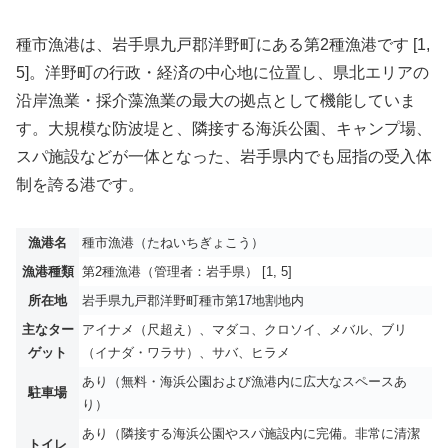
種市漁港は、岩手県九戸郡洋野町にある第2種漁港です [1,
5]。洋野町の行政・経済の中心地に位置し、県北エリアの
沿岸漁業・採介藻漁業の最大の拠点として機能していま
す。大規模な防波堤と、隣接する海浜公園、キャンプ場、
スパ施設などが一体となった、岩手県内でも屈指の受入体
制を誇る港です。
漁港名
種市漁港（たねいちぎょこう）
漁港種類
第2種漁港（管理者：岩手県） [1, 5]
所在地
岩手県九戸郡洋野町種市第17地割地内
主なター
アイナメ（尺超え）、マダコ、クロソイ、メバル、ブリ
ゲット
（イナダ・ワラサ）、サバ、ヒラメ
あり（無料・海浜公園および漁港内に広大なスペースあ
駐車場
り）
あり（隣接する海浜公園やスパ施設内に完備。非常に清潔
トイレ