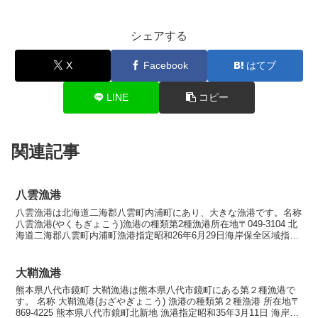
シェアする
X
Facebook
はてブ
LINE
コピー
関連記事
八雲漁港
八雲漁港は北海道二海郡八雲町内浦町にあり、大きな漁港です。名称
八雲漁港(やくもぎょこう)漁港の種類第2種漁港所在地〒049-3104 北
海道二海郡八雲町内浦町漁港指定昭和26年6月29日海岸保全区域指定
海岸保全区域指定済漁港漁港管理者北海...
大鞘漁港
熊本県八代市鏡町 大鞘漁港は熊本県八代市鏡町にある第２種漁港で
す。 名称 大鞘漁港(おざやぎょこう) 漁港の種類第２種漁港 所在地〒
869-4225 熊本県八代市鏡町北新地 漁港指定昭和35年3月11日 海岸保