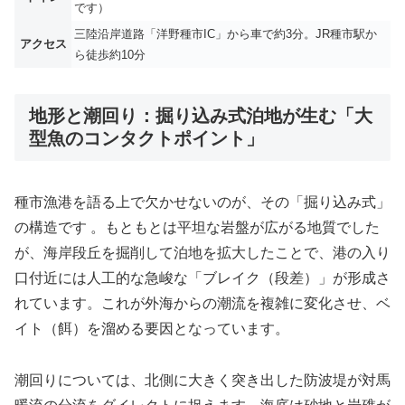
です）
三陸沿岸道路「洋野種市IC」から車で約3分。JR種市駅か
アクセス
ら徒歩約10分
地形と潮回り：掘り込み式泊地が生む「大
型魚のコンタクトポイント」
種市漁港を語る上で欠かせないのが、その「掘り込み式」
の構造です 。もともとは平坦な岩盤が広がる地質でした
が、海岸段丘を掘削して泊地を拡大したことで、港の入り
口付近には人工的な急峻な「ブレイク（段差）」が形成さ
れています。これが外海からの潮流を複雑に変化させ、ベ
イト（餌）を溜める要因となっています。
潮回りについては、北側に大きく突き出した防波堤が対馬