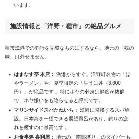
います。
施設情報と「洋野・種市」の絶品グルメ
種市漁港での釣行を完璧なものにするなら、地元の「魂の
味」は外せません。
はまなす亭 本店：
漁港からすぐ。洋野町名物の「ほ
やラーメン」や、夏季限定の「生うに丼（3,800
円）」が絶品です 。特にホヤの刺身は鮮度が抜群
で、ホヤ嫌いをも唸らせると評判です。
マリンサイドスパたねいち：
漁港に隣接するスパ施
設。日本海を一望できる展望風呂があり、釣りの疲
れを癒すのに最高です 。
お食事処 喜利屋：
地元の「南部潜り」のダイバーも