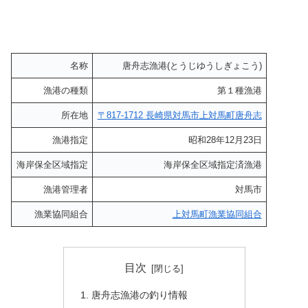
名称
唐舟志漁港(とうじゆうしぎょこう)
漁港の種類
第１種漁港
所在地
〒817-1712 長崎県対馬市上対馬町唐舟志
漁港指定
昭和28年12月23日
海岸保全区域指定
海岸保全区域指定済漁港
漁港管理者
対馬市
漁業協同組合
上対馬町漁業協同組合
目次
唐舟志漁港の釣り情報