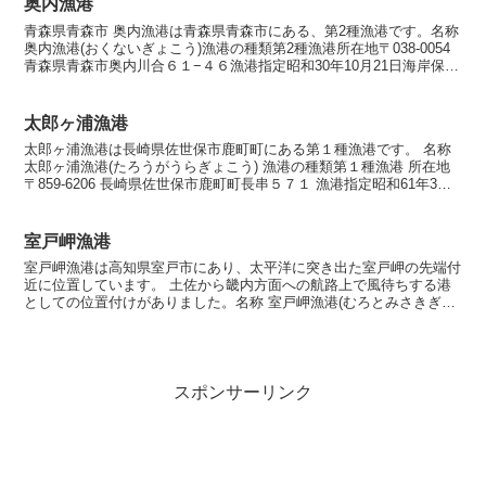
奥内漁港
青森県青森市 奥内漁港は青森県青森市にある、第2種漁港です。名称
奥内漁港(おくないぎょこう)漁港の種類第2種漁港所在地〒038-0054
青森県青森市奥内川合６１−４６漁港指定昭和30年10月21日海岸保全
区域指定海岸保全区域指定済漁港中...
太郎ヶ浦漁港
太郎ヶ浦漁港は長崎県佐世保市鹿町町にある第１種漁港です。 名称
太郎ヶ浦漁港(たろうがうらぎょこう) 漁港の種類第１種漁港 所在地
〒859-6206 長崎県佐世保市鹿町町長串５７１ 漁港指定昭和61年3月
27日 海岸保全区域指定なし 漁港管...
室戸岬漁港
室戸岬漁港は高知県室戸市にあり、太平洋に突き出た室戸岬の先端付
近に位置しています。 土佐から畿内方面への航路上で風待ちする港
としての位置付けがありました。名称 室戸岬漁港(むろとみさきぎょ
こう)漁港の種類第3種漁港所在地〒781-7101 ...
スポンサーリンク