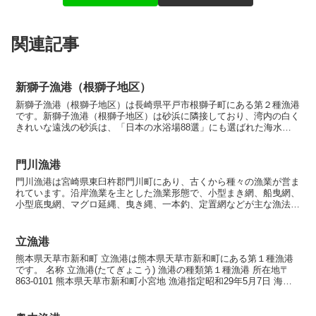
関連記事
新獅子漁港（根獅子地区）
新獅子漁港（根獅子地区）は長崎県平戸市根獅子町にある第２種漁港
です。新獅子漁港（根獅子地区）は砂浜に隣接しており、湾内の白く
きれいな遠浅の砂浜は、「日本の水浴場88選」にも選ばれた海水浴
場です。新獅子漁港は、春日地区と高越地区、獅子地区、根...
門川漁港
門川漁港は宮崎県東臼杵郡門川町にあり、古くから種々の漁業が営ま
れています。沿岸漁業を主とした漁業形態で、小型まき網、船曳網、
小型底曳網、マグロ延縄、曳き縄、一本釣、定置網などが主な漁法と
なっています。 門川は宮崎県西部に位置し、日向市に属し...
立漁港
熊本県天草市新和町 立漁港は熊本県天草市新和町にある第１種漁港
です。 名称 立漁港(たてぎょこう) 漁港の種類第１種漁港 所在地〒
863-0101 熊本県天草市新和町小宮地 漁港指定昭和29年5月7日 海岸
保全区域指定海岸保全区域指定済漁港...