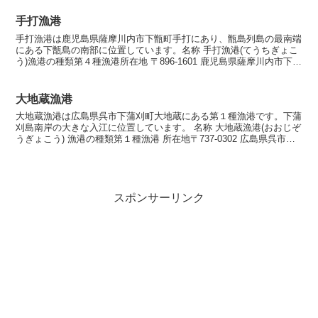
手打漁港
手打漁港は鹿児島県薩摩川内市下甑町手打にあり、甑島列島の最南端
にある下甑島の南部に位置しています。名称 手打漁港(てうちぎょこ
う)漁港の種類第４種漁港所在地 〒896-1601 鹿児島県薩摩川内市下甑
町手打 漁港指定昭和26年9月7日海岸保...
大地蔵漁港
大地蔵漁港は広島県呉市下蒲刈町大地蔵にある第１種漁港です。下蒲
刈島南岸の大きな入江に位置しています。 名称 大地蔵漁港(おおじぞ
うぎょこう) 漁港の種類第１種漁港 所在地〒737-0302 広島県呉市下
蒲刈町大地蔵 漁港指定平成27年6月2...
スポンサーリンク