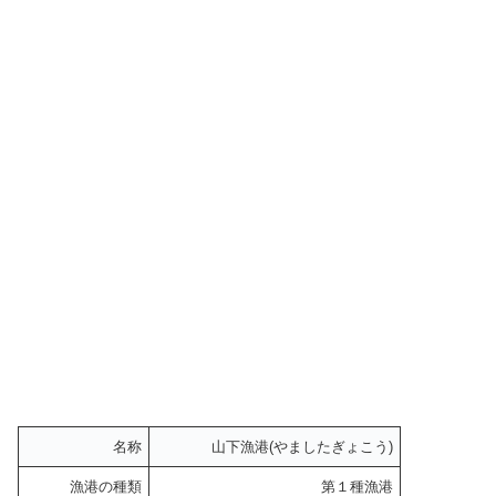
名称
山下漁港(やましたぎょこう)
漁港の種類
第１種漁港