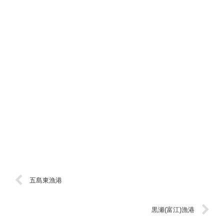
五島東漁港
黒瀬(富江)漁港