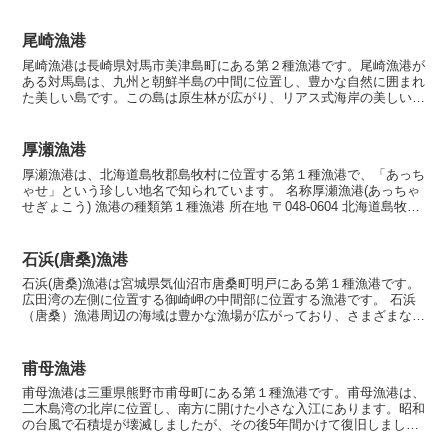
尾崎漁港
尾崎漁港は長崎県対馬市美津島町にある第２種漁港です。尾崎漁港が
ある対馬島は、九州と朝鮮半島の中間に位置し、豊かな自然に囲まれ
た美しい島です。この島は原生林が広がり、リアス式海岸の美しい景
観が特徴です。対馬島の自然は多様で、釣りを楽しむだけで...
厚瀬漁港
厚瀬漁港は、北海道島牧郡島牧村に位置する第１種漁港で、「あっち
ゃせ」という珍しい地名で知られています。 名称厚瀬漁港(あっちゃ
せぎょこう) 漁港の種類第１種漁港 所在地 〒048-0604 北海道島牧郡
島牧村港 漁港指定昭和27年10月6日...
石浜(唐桑)漁港
石浜(唐桑)漁港は宮城県気仙沼市唐桑町明戸にある第１種漁港です。
広田湾の左側に位置する御崎岬の中間部に位置する漁港です。 石浜
（唐桑）漁港周辺の海域は豊かな漁場が広がっており、さまざまな種
類の魚介類が生息しています。アジ、サバ、イカ、カツ...
甫母漁港
甫母漁港は三重県熊野市甫母町にある第１種漁港です。甫母漁港は、
二木島湾の北岸に位置し、南方に開けた小さな入江にあります。昭和
の台風で石積堤が壊滅しましたが、その後5年間かけて復旧しまし
た。 名称 甫母漁港(ほぼぎょこう) 漁港の種類第１種漁...