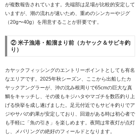
が複数報告されています。先端部は足場が比較的安定して
いますが、潮の流れが速いため、重めのシンカーやジグ
（20g〜40g）を用意することが肝要です。
② 米子漁港・船溜まり前（カヤック＆サビキ釣
り）
カヤックフィッシングのエントリーポイントとしても有名
なエリアです。2025年秋シーズン、ここから出船したカ
ヤックアングラーが、沖の沈み根周りで65cmの巨大な真
鯛をキャッチし、その後もキジハタやマゴチを数匹釣り上
げる快挙を成し遂げました。足元付近でもサビキ釣りでア
ジやサバの釣果が安定しており、回遊がある時は初心者で
も手軽に「魚の引き」を楽しめます。夜間は常夜灯が点灯
し、メバリングの絶好のフィールドとなります。