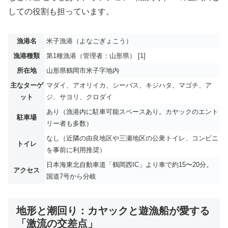
しての役割も担っています。
漁港名
米子漁港（よなごぎょこう）
漁港種類
第1種漁港（管理者：山形県） [1]
所在地
山形県鶴岡市米子字地内
主なターゲ
マダイ、アオリイカ、シーバス、キジハタ、マゴチ、ア
ット
ジ、サヨリ、クロダイ
あり（漁港内に駐車可能スペースあり。カヤックのエント
駐車場
リー者も多数）
なし（近隣の由良地区や三瀬地区の公衆トイレ、コンビニ
トイレ
を事前に利用推奨）
日本海東北自動車道「鶴岡西IC」より車で約15〜20分。
アクセス
国道7号から分岐
地形と潮回り：カヤックと遊漁船が愛する
「激流の交差点」