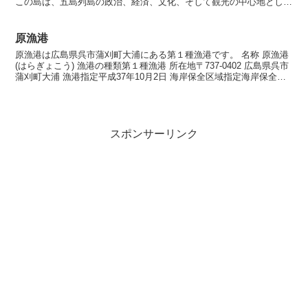
この島は、五島列島の政治、経済、文化、そして観光の中心地として
重要な役割を果たしています。海から見える海食崖や鬼...
原漁港
原漁港は広島県呉市蒲刈町大浦にある第１種漁港です。 名称 原漁港
(はらぎょこう) 漁港の種類第１種漁港 所在地〒737-0402 広島県呉市
蒲刈町大浦 漁港指定平成37年10月2日 海岸保全区域指定海岸保全区
域指定済漁港 漁港管理者呉市 漁...
スポンサーリンク