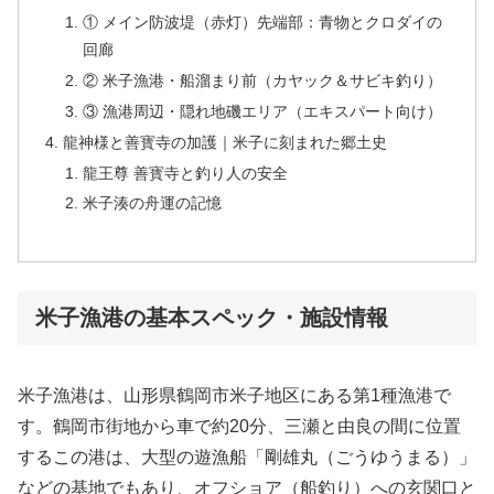
① メイン防波堤（赤灯）先端部：青物とクロダイの
回廊
② 米子漁港・船溜まり前（カヤック＆サビキ釣り）
③ 漁港周辺・隠れ地磯エリア（エキスパート向け）
龍神様と善寳寺の加護｜米子に刻まれた郷土史
龍王尊 善寳寺と釣り人の安全
米子湊の舟運の記憶
米子漁港の基本スペック・施設情報
米子漁港は、山形県鶴岡市米子地区にある第1種漁港で
す。鶴岡市街地から車で約20分、三瀬と由良の間に位置
するこの港は、大型の遊漁船「剛雄丸（ごうゆうまる）」
などの基地でもあり、オフショア（船釣り）への玄関口と