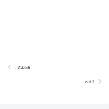
小波渡漁港
鈴漁港