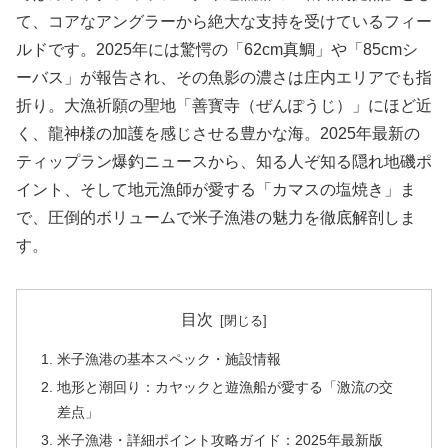
て、コアなアングラーから絶大な支持を受けているフィー
ルドです。2025年には驚愕の「62cm真鯛」や「85cmシ
ーバス」が報告され、その魚影の濃さは庄内エリアでも指
折り。大漁祈願の聖地「善寳寺（ぜんぽうじ）」にほど近
く、龍神様の加護を感じさせる豊かな海。2025年最新の
ティップラン爆釣ニュースから、知る人ぞ知る隠れ地磯ポ
イント、そして地元漁師が愛する「カマスの塩焼き」ま
で、圧倒的ボリュームで米子漁港の魅力を徹底解剖しま
す。
目次
米子漁港の基本スペック・施設情報
地形と潮回り：カヤックと遊漁船が愛する「激流の交
差点」
米子漁港・詳細ポイント攻略ガイド：2025年最新版