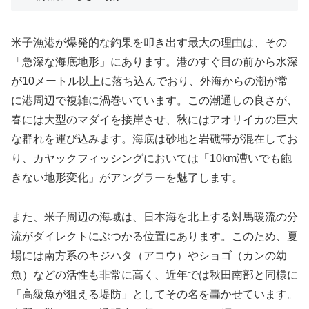
米子漁港が爆発的な釣果を叩き出す最大の理由は、その
「急深な海底地形」にあります。港のすぐ目の前から水深
が10メートル以上に落ち込んでおり、外海からの潮が常
に港周辺で複雑に渦巻いています。この潮通しの良さが、
春には大型のマダイを接岸させ、秋にはアオリイカの巨大
な群れを運び込みます。海底は砂地と岩礁帯が混在してお
り、カヤックフィッシングにおいては「10km漕いでも飽
きない地形変化」がアングラーを魅了します。
また、米子周辺の海域は、日本海を北上する対馬暖流の分
流がダイレクトにぶつかる位置にあります。このため、夏
場には南方系のキジハタ（アコウ）やショゴ（カンの幼
魚）などの活性も非常に高く、近年では秋田南部と同様に
「高級魚が狙える堤防」としてその名を轟かせています。