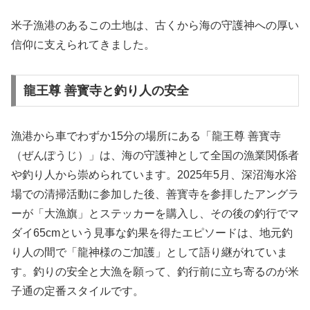
米子漁港のあるこの土地は、古くから海の守護神への厚い
信仰に支えられてきました。
龍王尊 善寳寺と釣り人の安全
漁港から車でわずか15分の場所にある「龍王尊 善寳寺
（ぜんぽうじ）」は、海の守護神として全国の漁業関係者
や釣り人から崇められています。2025年5月、深沼海水浴
場での清掃活動に参加した後、善寳寺を参拝したアングラ
ーが「大漁旗」とステッカーを購入し、その後の釣行でマ
ダイ65cmという見事な釣果を得たエピソードは、地元釣
り人の間で「龍神様のご加護」として語り継がれていま
す。釣りの安全と大漁を願って、釣行前に立ち寄るのが米
子通の定番スタイルです。