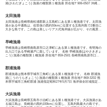
港(さわだぎょこう) 漁港の種類第１種漁港 所在地〒906-0507 沖縄県
宮古島市伊良部佐和田 漁港指定昭和62...
太田漁港
太田漁港は長崎県南松浦郡新上五島町にある第１種漁港です。太田漁
港がある中通島は、佐世保の西約55kmに位置する五島列島で2番目に
大きな島です。この島は美しいリアス式海岸線が広がり、その風景は
訪れる人々を魅了します。内湾ではハマチなどの養殖業...
早崎漁港
早崎漁港は長崎県南島原市口之津町にある第１種漁港です。有明海の
出入口である早崎瀬戸に面しています。 名称 早崎漁港(はやさきぎょ
こう) 漁港の種類第１種漁港 所在地〒859-2501 長崎県南島原市口之
津町 漁港指定昭和27年6月23日 海...
郡浦漁港
郡浦漁港は熊本県宇城市三角町にある第１種漁港です。 名称 郡浦漁
港(こうのうらぎょこう) 漁港の種類第１種漁港 所在地〒869-3202 熊
本県宇城市三角町郡浦 漁港指定昭和27年5月7日 海岸保全区域指定海
岸保全区域指定済漁港 漁港管理者...
大浜漁港
大浜漁港は長崎県五島市小泊町にある第１種漁港です。大浜漁港があ
る福江島は、長崎港の西約100kmに位置し、五島列島最大の島です。