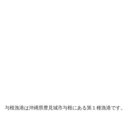
与根漁港は沖縄県豊見城市与根にある第１種漁港です。