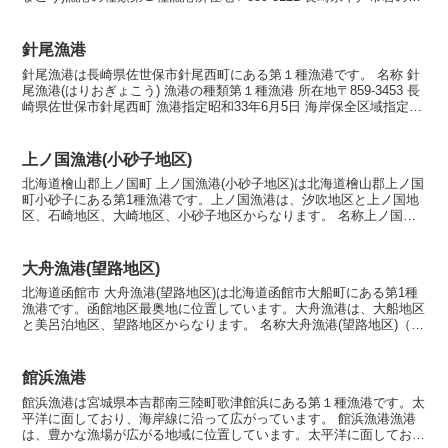
町漁港指定昭和54年7月19日海岸保全区域...
針尾漁港
針尾漁港は長崎県佐世保市針尾西町にある第１種漁港です。 名称 針
尾漁港(はりおぎょこう) 漁港の種類第１種漁港 所在地〒859-3453 長
崎県佐世保市針尾西町 漁港指定昭和33年6月5日 海岸保全区域指定海
岸保全区域指定済漁港中 漁港管理...
上ノ国漁港(小砂子地区)
北海道檜山郡上ノ国町 上ノ国漁港(小砂子地区)は北海道檜山郡上ノ国
町小砂子にある第1種漁港です。上ノ国漁港は、汐吹地区と上ノ国地
区、石崎地区、大崎地区、小砂子地区からなります。 名称上ノ国漁
港(小砂子地区)（かみのくにぎょこう(ちいさごちく...
大舟漁港(望路地区)
北海道函館市 大舟漁港(望路地区)は北海道函館市大船町にある第1種
漁港です。函館地区最奥地に位置しています。大舟漁港は、大船地区
と美呂泊地区、望路地区からなります。 名称大舟漁港(望路地区)（お
おふねぎょこう（ぼうろちく）） 漁港の種類第１...
館浜漁港
館浜漁港は宮城県本吉郡南三陸町歌津館浜にある第１種漁港です。太
平洋に面しており、海岸線に沿って広がっています。 館浜漁港漁港
は、豊かな漁場が広がる地域に位置しています。太平洋に面してお