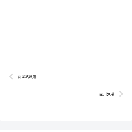
喜屋武漁港
壷川漁港