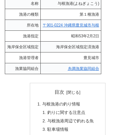
名称
与根漁港(よねぎょこう)
漁港の種類
第１種漁港
所在地
〒901-0224 沖縄県豊見城市与根
漁港指定
昭和53年2月2日
海岸保全区域指定
海岸保全区域指定済漁港
漁港管理者
豊見城市
漁業協同組合
糸満漁業協同組合
目次
与根漁港の釣り情報
釣りに関する注意点
与根漁港周辺で釣れる魚
駐車場情報