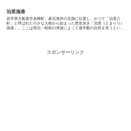
り、アジ、サバ、イワシ、カツオ、マグロなどの魚介類が水揚...
泊里漁港
岩手県大船渡市末崎町、碁石海岸の北側に位置し、かつて「泊里八
軒」と呼ばれた小さな入植から始まった歴史深き「泊里（とまりり）
漁港」。ここは明治・昭和の津波によって過半数の住民を失うという
悲劇を乗り越え、現在は強固な防潮堤と最新の漁港設備を備え...
スポンサーリンク