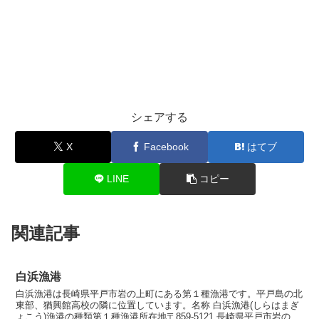
シェアする
X
Facebook
はてブ
LINE
コピー
関連記事
白浜漁港
白浜漁港は長崎県平戸市岩の上町にある第１種漁港です。平戸島の北
東部、猶興館高校の隣に位置しています。名称 白浜漁港(しらはまぎ
ょこう)漁港の種類第１種漁港所在地〒859-5121 長崎県平戸市岩の上