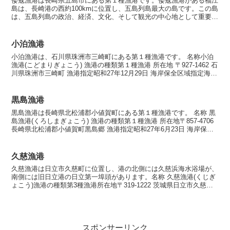
倭寇漁港は長崎県五島市にある第１種漁港です。倭寇漁港がある福江
島は、長崎港の西約100kmに位置し、五島列島最大の島です。この島
は、五島列島の政治、経済、文化、そして観光の中心地として重要な
役割を果たしています。海から見える海食崖や鬼岳から...
小泊漁港
小泊漁港は、石川県珠洲市三崎町にある第１種漁港です。 名称小泊
漁港(こどまりぎょこう) 漁港の種類第１種漁港 所在地 〒927-1462 石
川県珠洲市三崎町 漁港指定昭和27年12月29日 海岸保全区域指定海岸
保全区域指定済漁港中 漁港管理...
黒島漁港
黒島漁港は長崎県北松浦郡小値賀町にある第１種漁港です。 名称 黒
島漁港(くろしまぎょこう) 漁港の種類第１種漁港 所在地〒857-4706
長崎県北松浦郡小値賀町黒島郷 漁港指定昭和27年6月23日 海岸保全
区域指定海岸保全区域指定済漁港 ...
久慈漁港
久慈漁港は日立市久慈町に位置し、港の北側には久慈浜海水浴場が、
南側には旧日立港の日立第一埠頭があります。名称 久慈漁港(くじぎ
ょこう)漁港の種類第3種漁港所在地〒319-1222 茨城県日立市久慈町
１丁目１漁港指定昭和26年7月10日海岸保...
スポンサーリンク