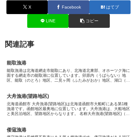
X
Facebook
はてブ
LINE
コピー
関連記事
能取漁港
能取漁港は北海道網走市能取にあり、北海道北東部、オホーツク海に
面する網走市の能取湖に位置しています。卯原内（うばらない）地
区、能取（のとろ）地区、二見ヶ岡（ふたみがおか）地区、湖口（こ
ぐち）地区があります。名称 能取漁港(のとろぎょこう)漁...
大舟漁港(望路地区)
北海道函館市 大舟漁港(望路地区)は北海道函館市大船町にある第1種
漁港です。函館地区最奥地に位置しています。大舟漁港は、大船地区
と美呂泊地区、望路地区からなります。 名称大舟漁港(望路地区)（お
おふねぎょこう（ぼうろちく）） 漁港の種類第１...
倭寇漁港