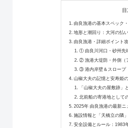
目
由良漁港の基本スペック
地形と潮回り：大河の払
由良漁港・詳細ポイント攻
① 由良川河口・砂州
② 漁港大堤防・外側（
③ 港内岸壁＆スロープ
山椒大夫の記憶と安寿姫
「山椒大夫の屋敷跡」
北前船の寄港地として
2025年 由良漁港の最新
施設情報と「天橋立の隣
安全設備とルール：198