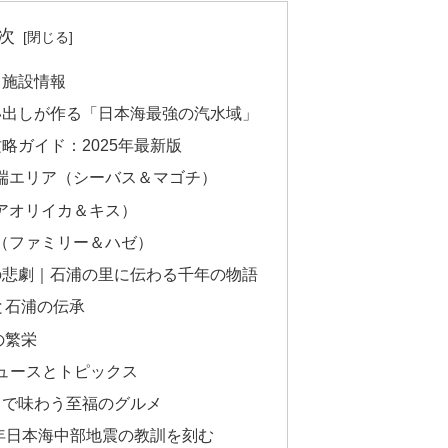
次
・施設情報
い出しが作る「日本海最強の汽水域」
略ガイド：2025年最新版
先端エリア（シーバス＆マゴチ）
アオリイカ＆キス）
（ファミリー＆ハゼ）
の悲劇｜石浦の里に伝わる千年の物語
と石浦の伝承
の繁栄
ニュースとトピックス
」で味わう至福のグルメ
3年日本海中部地震の教訓を刻む