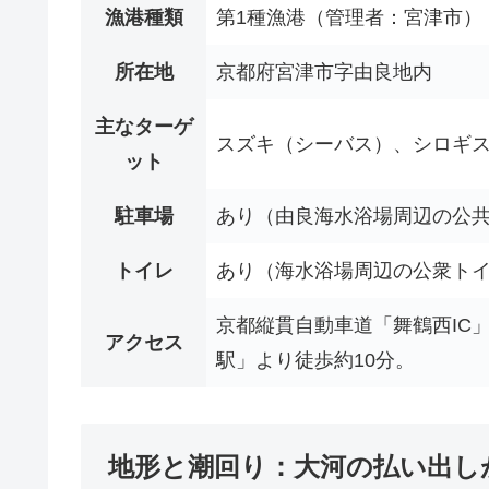
漁港種類
第1種漁港（管理者：宮津市）
所在地
京都府宮津市字由良地内
主なターゲ
スズキ（シーバス）、シロギ
ット
駐車場
あり（由良海水浴場周辺の公
トイレ
あり（海水浴場周辺の公衆ト
京都縦貫自動車道「舞鶴西IC
アクセス
駅」より徒歩約10分。
地形と潮回り：大河の払い出し