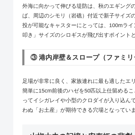
外海に向かって伸びる堤防は、秋のエギングのメ
ば、周辺のシモリ（岩礁）付近で新子サイズ
投が可能なキャスターにとっては、100mライ
叩き」サイズのシロギスが飛び出すポイント
③ 港内岸壁＆スロープ（ファミリ
足場が非常に良く、家族連れに最も適したエ
簡単に15cm前後のハゼを50匹以上仕留める
ってイシガレイや小型のクロダイが入り込ん
わぬ「お土産」が期待できる穴場となってい