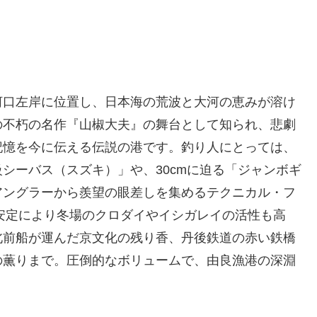
河口左岸に位置し、日本海の荒波と大河の恵みが溶け
の不朽の名作『山椒大夫』の舞台として知られ、悲劇
記憶を今に伝える伝説の港です。釣り人にとっては、
シーバス（スズキ）」や、30cmに迫る「ジャンボギ
アングラーから羨望の眼差しを集めるテクニカル・フ
の安定により冬場のクロダイやイシガレイの活性も高
北前船が運んだ京文化の残り香、丹後鉄道の赤い鉄橋
の薫りまで。圧倒的なボリュームで、由良漁港の深淵