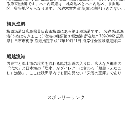
る第1種漁港です。木古内漁港は、札刈地区と木古内地区、泉沢地
区、釜谷地区からなります。 名称木古内漁港(泉沢地区)（きこないぎ
ょこう(いずみさわちく)） 漁港の種類第１種漁港...
梅原漁港
梅原漁港は広島県廿日市市梅原にある第１種漁港です。 名称 梅原漁
港(うめはらぎょこう) 漁港の種類第１種漁港 所在地〒739-0442 広島
県廿日市市梅原 漁港指定平成27年10月21日 海岸保全区域指定海岸保
全区域指定済漁港 漁港管理者廿...
船越漁港
男鹿市と潟上市の境界を流れる船越水道の入り口、広大な八郎湖の
「汽水」と日本海の「塩水」がダイレクトに交わる「船越（ふなこ
し）漁港」。ここは秋田県内でも類を見ない「栄養の宝庫」であり、
40cmを超える『ギガアジ』や、ランカー級のシーバスが潜む...
スポンサーリンク