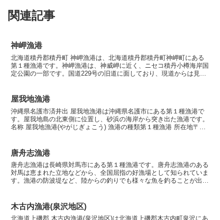
関連記事
神岬漁港
北海道積丹郡積丹町 神岬漁港は、北海道積丹郡積丹町神岬町にある
第１種漁港です。神岬漁港は、神威岬に近く、ニセコ積丹小樽海岸国
定公園の一部です。国道229号の旧道に面しており、現道からは見え
にくい位置にあります。 名称神岬漁港(こうざき) 漁...
屋我地漁港
沖縄県名護市済井出 屋我地漁港は沖縄県名護市にある第１種漁港で
す。屋我地島の北東側に位置し、砂浜の海岸から突き出た漁港です。
名称 屋我地漁港(やがじぎょこう) 漁港の種類第１種漁港 所在地〒
905-1635 沖縄県名護市済井出 漁港指定平...
唐舟志漁港
唐舟志漁港は長崎県対馬市にある第１種漁港です。唐舟志漁港のある
対馬は恵まれた立地などから、全国屈指の好漁場として知られていま
す。漁港の防波堤など、陸からの釣りでも様々な魚を釣ることが出来
ます。 名称 唐舟志漁港(とうじゆうしぎょこう) 漁港...
木古内漁港(泉沢地区)
北海道上磯郡 木古内漁港(泉沢地区)は北海道上磯郡木古内町泉沢にあ