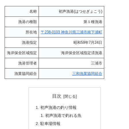
名称
初声漁港(はつせぎょこう)
漁港の種類
第１種漁港
所在地
〒238-0103 神奈川県三浦市南下浦町
漁港指定
昭和59年7月24日
海岸保全区域指定
海岸保全区域指定済漁港
漁港管理者
三浦市
漁業協同組合
三和漁業協同組合
目次
初声漁港の釣り情報
初声漁港で釣れる魚
駐車場情報