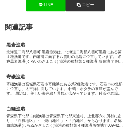
LINE
コピー
関連記事
黒岩漁港
北海道二海郡八雲町 黒岩漁港は、北海道二海郡八雲町黒岩にある第
１種漁港です。内浦湾に面する八雲町の北端に位置しています。 名
称黒岩漁港(くろいわぎょこう) 漁港の種類第１種漁港 所在地 〒049-
3341 北海道二海郡八雲町黒岩 漁港指定昭...
寄磯漁港
寄磯漁港は宮城県石巻市寄磯浜にある第2種漁港です。石巻市の北部
に位置し、太平洋に面しています。 牡蠣・ホタテの養殖が盛んで
す。 周辺は、美しい海岸線と景観が広がっています。砂浜や岩場が
点在し、荒々しい海と青い空が絶景を作り出しています。 名...
白糠漁港
青森県下北郡 白糠漁港は青森県下北郡東通村、上北郡六ヶ所村にあ
り、「白糠地区」・「焼山地区 」・「泊地区」からなります。名称
白糠漁港(しらぬかぎょこう)漁港の種類第４種漁港所在地〒039-4224
青森県下北郡東通村漁港指定昭和26年11...