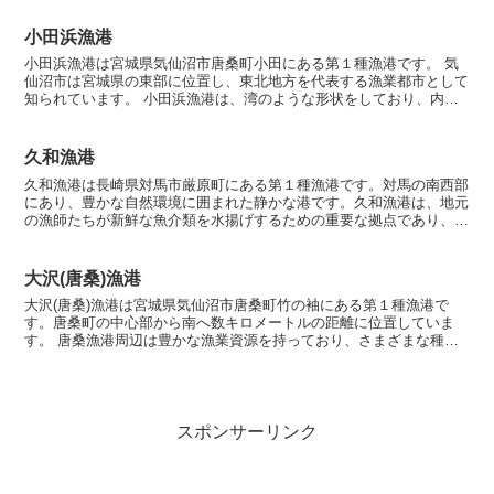
小田浜漁港
小田浜漁港は宮城県気仙沼市唐桑町小田にある第１種漁港です。 気
仙沼市は宮城県の東部に位置し、東北地方を代表する漁業都市として
知られています。 小田浜漁港は、湾のような形状をしており、内側
に防波堤や船着き場が整備されています。これによって港内...
久和漁港
久和漁港は長崎県対馬市厳原町にある第１種漁港です。対馬の南西部
にあり、豊かな自然環境に囲まれた静かな港です。久和漁港は、地元
の漁師たちが新鮮な魚介類を水揚げするための重要な拠点であり、地
域の水産業にとって欠かせない存在です。久和漁港がある対...
大沢(唐桑)漁港
大沢(唐桑)漁港は宮城県気仙沼市唐桑町竹の袖にある第１種漁港で
す。唐桑町の中心部から南へ数キロメートルの距離に位置していま
す。 唐桑漁港周辺は豊かな漁業資源を持っており、さまざまな種類
の魚や海産物が漁獲されます。サケ、ホタテ、イカ、タコ、カ...
スポンサーリンク