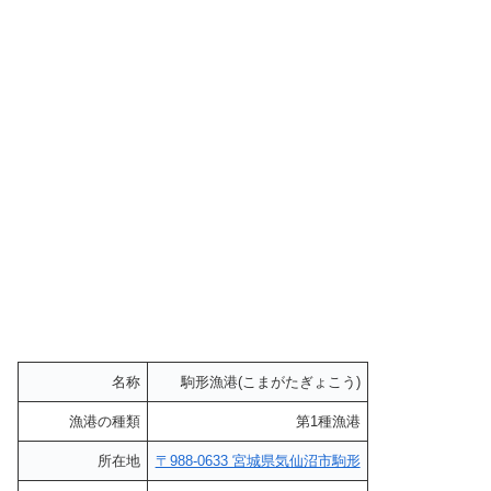
名称
駒形漁港(こまがたぎょこう)
漁港の種類
第1種漁港
所在地
〒988-0633 宮城県気仙沼市駒形