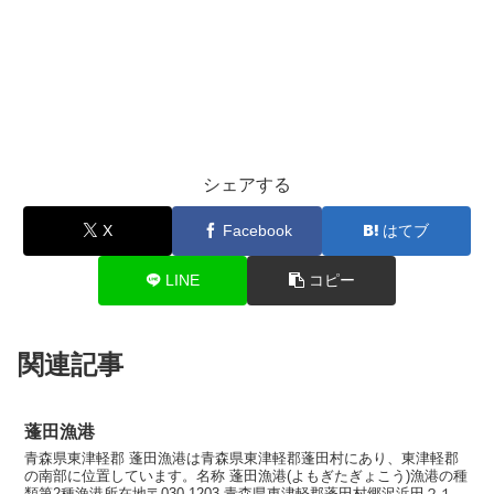
シェアする
X
Facebook
はてブ
LINE
コピー
関連記事
蓬田漁港
青森県東津軽郡 蓬田漁港は青森県東津軽郡蓬田村にあり、東津軽郡
の南部に位置しています。名称 蓬田漁港(よもぎたぎょこう)漁港の種
類第2種漁港所在地〒030-1203 青森県東津軽郡蓬田村郷沢浜田２１７