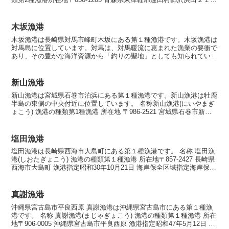
漁港指定昭和30年10月21日海岸保全区...
木坂漁港
木坂漁港は長崎県対馬市峰町木坂にある第１種漁港です。木坂漁港は
対馬島に位置しています。対馬は、対馬暖流に恵まれた漁業の要衝で
あり、その豊かな海洋資源から「釣りの聖地」としても知られていま
す。この地域には多様な魚種が生息しており、全国から釣り...
新山漁港
新山漁港は宮城県石巻市泊浜にある第１種漁港です。新山漁港は牡鹿
半島の東側の中央付近に位置しています。 名称新山漁港(にいやまぎ
ょこう) 漁港の種類第1種漁港 所在地 〒986-2521 宮城県石巻市新山
浜 漁港指定昭和27年11月24日 漁...
塩田漁港
塩田漁港は長崎県西海市大島町にある第１種漁港です。 名称 塩田漁
港(しおたぎょこう) 漁港の種類第１種漁港 所在地〒857-2427 長崎県
西海市大島町 漁港指定昭和30年10月21日 海岸保全区域指定海岸保全
区域指定済漁港 漁港管理者西海...
真謝漁港
沖縄県宮古島市平良西原 真謝漁港は沖縄県宮古島市にある第１種漁
港です。 名称 真謝漁港(まじゃぎょこう) 漁港の種類第１種漁港 所在
地〒906-0005 沖縄県宮古島市平良西原 漁港指定昭和47年5月12日 海