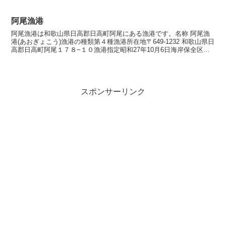
岸保全区域指定なし 漁港管理者...
阿尾漁港
阿尾漁港は和歌山県日高郡日高町阿尾にある漁港です。名称 阿尾漁
港(あおぎょこう)漁港の種類第４種漁港所在地〒649-1232 和歌山県日
高郡日高町阿尾１７８−１０漁港指定昭和27年10月6日海岸保全区域
指定海岸保全区域指定済漁港漁港管理者和...
スポンサーリンク