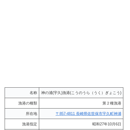
名称
神の浦(宇久)漁港(こうのうら（うく）ぎょこう)
漁港の種類
第２種漁港
所在地
〒857-4811 長崎県佐世保市宇久町神浦
漁港指定
昭和27年10月6日