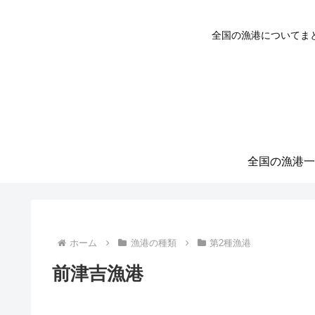
全国の漁港についてま
全国の漁港一
ホーム
漁港の種類
第2種漁港
前津吉漁港