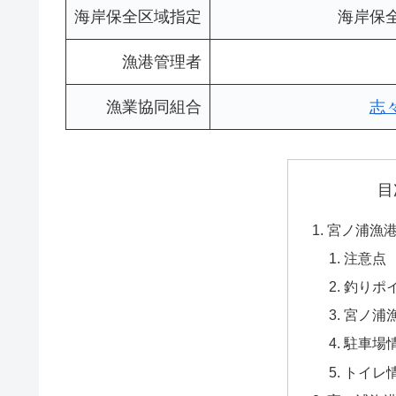
海岸保全区域指定
海岸保
漁港管理者
漁業協同組合
志
目
宮ノ浦漁
注意点
釣りポ
宮ノ浦
駐車場
トイレ