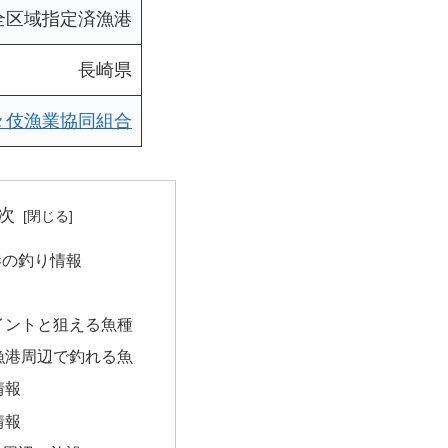
全区域指定済漁港
長崎県
々伎漁業協同組合
次
港の釣り情報
イントと狙える魚種
漁港周辺で釣れる魚
情報
情報