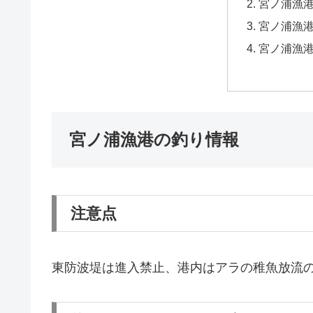
宮ノ浦漁
宮ノ浦漁
宮ノ浦漁
宮ノ浦漁港の釣り情報
注意点
東防波堤は進入禁止、港内はアラの稚魚放流