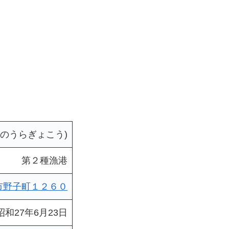
のうらぎょこう)
第２種漁港
平戸市野子町１２６０
昭和27年6月23日