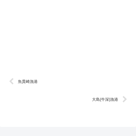
魚貫崎漁港
大島(牛深)漁港