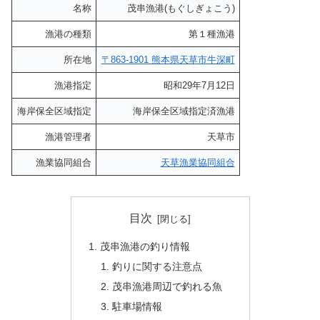
名称
茂串漁港(もぐしぎょこう)
漁港の種類
第１種漁港
所在地
〒863-1901 熊本県天草市牛深町
漁港指定
昭和29年7月12日
海岸保全区域指定
海岸保全区域指定済漁港
漁港管理者
天草市
漁業協同組合
天草漁業協同組合
目次
茂串漁港の釣り情報
釣りに関する注意点
茂串漁港周辺で釣れる魚
駐車場情報