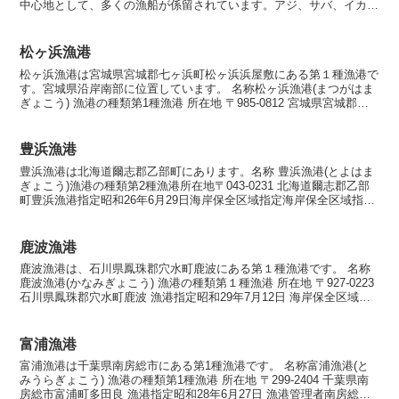
中心地として、多くの漁船が係留されています。アジ、サバ、イカ、
カツオ、ヒラメなどさまざまな魚介類の漁獲が行われていま...
松ヶ浜漁港
松ヶ浜漁港は宮城県宮城郡七ヶ浜町松ヶ浜浜屋敷にある第１種漁港で
す。宮城県沿岸南部に位置しています。 名称松ヶ浜漁港(まつがはま
ぎょこう) 漁港の種類第1種漁港 所在地 〒985-0812 宮城県宮城郡七
ヶ浜町松ヶ浜浜屋敷 漁港指定昭和26年...
豊浜漁港
豊浜漁港は北海道爾志郡乙部町にあります。名称 豊浜漁港(とよはま
ぎょこう)漁港の種類第2種漁港所在地〒043-0231 北海道爾志郡乙部
町豊浜漁港指定昭和26年6月29日海岸保全区域指定海岸保全区域指定
済漁港中漁港管理者北海道漁業協同組合 ...
鹿波漁港
鹿波漁港は、石川県鳳珠郡穴水町鹿波にある第１種漁港です。 名称
鹿波漁港(かなみぎょこう) 漁港の種類第１種漁港 所在地 〒927-0223
石川県鳳珠郡穴水町鹿波 漁港指定昭和29年7月12日 海岸保全区域指
定海岸保全区域指定済漁港中 漁港...
富浦漁港
富浦漁港は千葉県南房総市にある第1種漁港です。 名称富浦漁港(と
みうらぎょこう) 漁港の種類第1種漁港 所在地 〒299-2404 千葉県南
房総市富浦町多田良 漁港指定昭和28年6月27日 漁港管理者南房総市