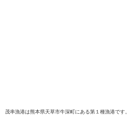
茂串漁港は熊本県天草市牛深町にある第１種漁港です。