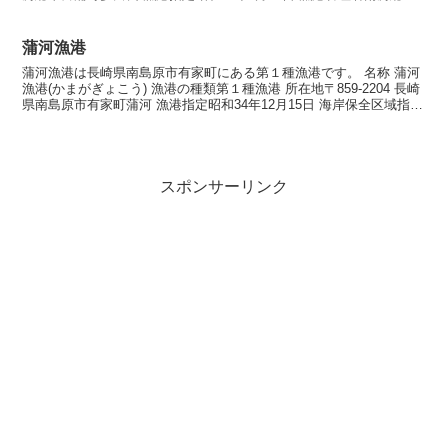
漁業協同組合 岩井富浦漁業協同...
蒲河漁港
蒲河漁港は長崎県南島原市有家町にある第１種漁港です。 名称 蒲河
漁港(かまがぎょこう) 漁港の種類第１種漁港 所在地〒859-2204 長崎
県南島原市有家町蒲河 漁港指定昭和34年12月15日 海岸保全区域指定
海岸保全区域指定済漁港中 漁港...
スポンサーリンク