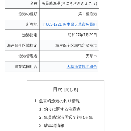
名称
魚貫崎漁港(おにきざきぎょこう)
漁港の種類
第１種漁港
所在地
〒863-1721 熊本県天草市魚貫町
漁港指定
昭和27年7月29日
海岸保全区域指定
海岸保全区域指定済漁港
漁港管理者
天草市
漁業協同組合
天草漁業協同組合
目次
魚貫崎漁港の釣り情報
釣りに関する注意点
魚貫崎漁港周辺で釣れる魚
駐車場情報