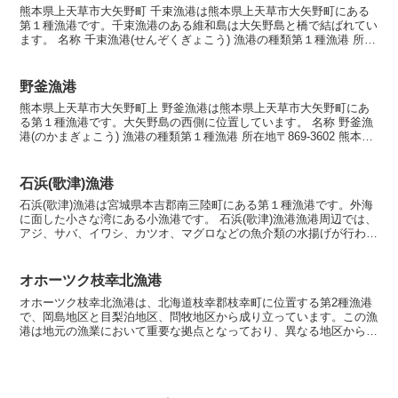
熊本県上天草市大矢野町 千束漁港は熊本県上天草市大矢野町にある
第１種漁港です。千束漁港のある維和島は大矢野島と橋で結ばれてい
ます。 名称 千束漁港(せんぞくぎょこう) 漁港の種類第１種漁港 所在
地〒869-3604 熊本県上天草市大矢野町維...
野釜漁港
熊本県上天草市大矢野町上 野釜漁港は熊本県上天草市大矢野町にあ
る第１種漁港です。大矢野島の西側に位置しています。 名称 野釜漁
港(のかまぎょこう) 漁港の種類第１種漁港 所在地〒869-3602 熊本県
上天草市大矢野町上 漁港指定昭和26年...
石浜(歌津)漁港
石浜(歌津)漁港は宮城県本吉郡南三陸町にある第１種漁港です。外海
に面した小さな湾にある小漁港です。 石浜(歌津)漁港漁港周辺では、
アジ、サバ、イワシ、カツオ、マグロなどの魚介類の水揚げが行われ
ます。 石浜(歌津)漁港は、美しい海岸線と風光明...
オホーツク枝幸北漁港
オホーツク枝幸北漁港は、北海道枝幸郡枝幸町に位置する第2種漁港
で、岡島地区と目梨泊地区、問牧地区から成り立っています。この漁
港は地元の漁業において重要な拠点となっており、異なる地区から成
ることで、多岐にわたる漁業活動が展開されています。・岡...