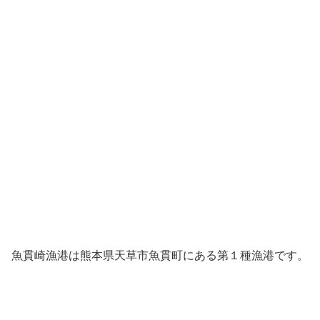
魚貫崎漁港は熊本県天草市魚貫町にある第１種漁港です。