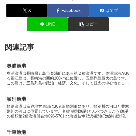
X
Facebook
はてブ
LINE
コピー
関連記事
奥浦漁港
奥浦漁港は長崎県五島市奥浦町にある第２種漁港です。奥浦漁港があ
る福江島は、長崎港の西約100kmに位置し、五島列島最大の島です。
この島は、五島列島の政治、経済、文化、そして観光の中心地として
重要な役割を果たしています。海から見える海食崖や鬼...
頓別漁港
頓別漁港は宗谷地方東部にある浜頓別町にあり、頓別川の河口と豊寒
別川の河口に位置しています。名称 頓別漁港(とんべつぎょこう)漁港
の種類第2種漁港所在地098-5701 北海道枝幸郡浜頓別町漁港指定昭和
26年6月29日海岸保全区域指定海岸保全...
千束漁港