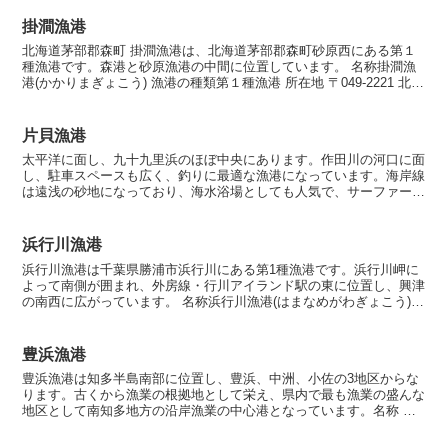
掛澗漁港
北海道茅部郡森町 掛澗漁港は、北海道茅部郡森町砂原西にある第１
種漁港です。森港と砂原漁港の中間に位置しています。 名称掛澗漁
港(かかりまぎょこう) 漁港の種類第１種漁港 所在地 〒049-2221 北海
道茅部郡森町砂原西 漁港指定昭和48年...
片貝漁港
太平洋に面し、九十九里浜のほぼ中央にあります。作田川の河口に面
し、駐車スペースも広く、釣りに最適な漁港になっています。海岸線
は遠浅の砂地になっており、海水浴場としても人気で、サーファーも
多く訪れることから近隣に民宿などの宿泊施設も多く、観光地として
も人気の漁港。
浜行川漁港
浜行川漁港は千葉県勝浦市浜行川にある第1種漁港です。浜行川岬に
よって南側が囲まれ、外房線・行川アイランド駅の東に位置し、興津
の南西に広がっています。 名称浜行川漁港(はまなめがわぎょこう)
漁港の種類第1種漁港 所在地 〒299-5255 ...
豊浜漁港
豊浜漁港は知多半島南部に位置し、豊浜、中洲、小佐の3地区からな
ります。古くから漁業の根拠地として栄え、県内で最も漁業の盛んな
地区として南知多地方の沿岸漁業の中心港となっています。名称 豊
浜漁港(とよはまぎょこう)漁港の種類第3種漁港所在地〒...