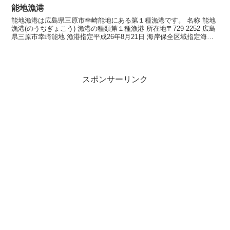
能地漁港
能地漁港は広島県三原市幸崎能地にある第１種漁港です。 名称 能地
漁港(のうぢぎょこう) 漁港の種類第１種漁港 所在地〒729-2252 広島
県三原市幸崎能地 漁港指定平成26年8月21日 海岸保全区域指定海岸
保全区域指定済漁港 漁港管理者三...
スポンサーリンク