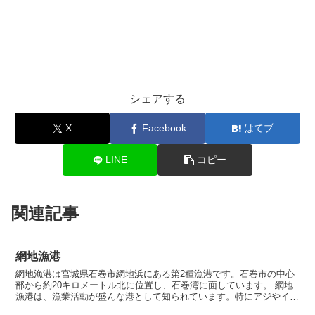
シェアする
X
Facebook
はてブ
LINE
コピー
関連記事
網地漁港
網地漁港は宮城県石巻市網地浜にある第2種漁港です。石巻市の中心
部から約20キロメートル北に位置し、石巻湾に面しています。 網地
漁港は、漁業活動が盛んな港として知られています。特にアジやイワ
シなどの沿岸魚を中心に漁獲され、新鮮な海産物が水揚げ...