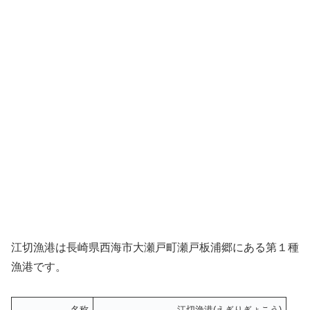
江切漁港は長崎県西海市大瀬戸町瀬戸板浦郷にある第１種
漁港です。
名称
江切漁港(えぎりぎょこう)