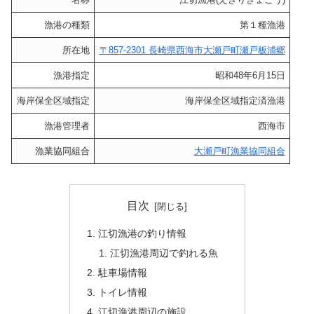
漁港の種類
第１種漁港
所在地
〒857-2301 長崎県西海市大瀬戸町瀬戸板浦郷
漁港指定
昭和48年6月15日
海岸保全区域指定
海岸保全区域指定済漁港
漁港管理者
西海市
漁業協同組合
大瀬戸町漁業協同組合
目次
江切漁港の釣り情報
江切漁港周辺で釣れる魚
駐車場情報
トイレ情報
江切漁港周辺の施設